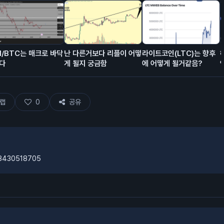
H/BTC는 매크로 바닥
난 다른거보다 리플이 어떻
라이트코인(LTC)는 향후
다
게 될지 궁금함
에 어떻게 될거같음?
랩
0
공유
08430518705