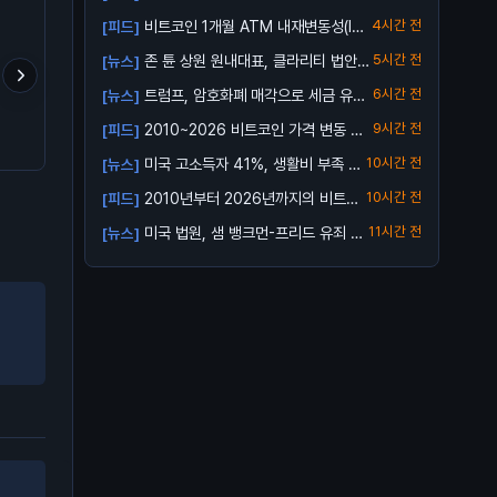
비트코인 1개월 ATM 내재변동성(IV):
4시간 전
[피드]
3...
존 튠 상원 원내대표, 클라리티 법안
5시간 전
[뉴스]
투표 연...
트럼프, 암호화폐 매각으로 세금 유예
6시간 전
[뉴스]
해외애들도 코인분석 개판
크립토 판 들어온 지 8년,
- 셀프 커스터디로 잃은
가능성
2010~2026 비트코인 가격 변동 총
9시간 전
[피드]
인건 똑같음
이게 시장에서 줍줍해서 모
BTC 157.1만 개
정리 ...
은 돈이고 에어드랍이 대충
미국 고소득자 41%, 생활비 부족 호
10시간 전
[뉴스]
80% 차지함.
소
2010년부터 2026년까지의 비트코
10시간 전
[피드]
인 가격 ...
미국 법원, 샘 뱅크먼-프리드 유죄 확
11시간 전
[뉴스]
정