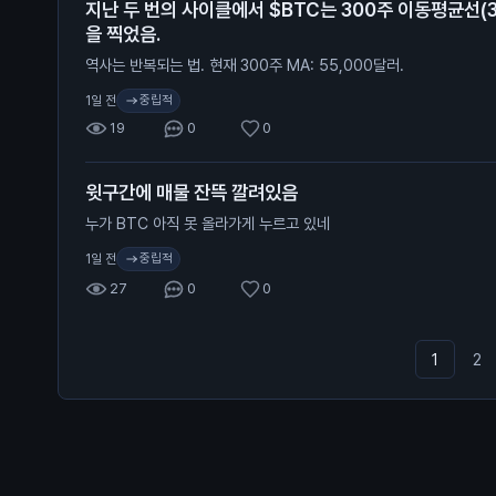
지난 두 번의 사이클에서 $BTC는 300주 이동평균선(
을 찍었음.
역사는 반복되는 법. 현재 300주 MA: 55,000달러.
중립적
1일 전
19
0
0
윗구간에 매물 잔뜩 깔려있음
누가 BTC 아직 못 올라가게 누르고 있네
중립적
1일 전
27
0
0
1
2