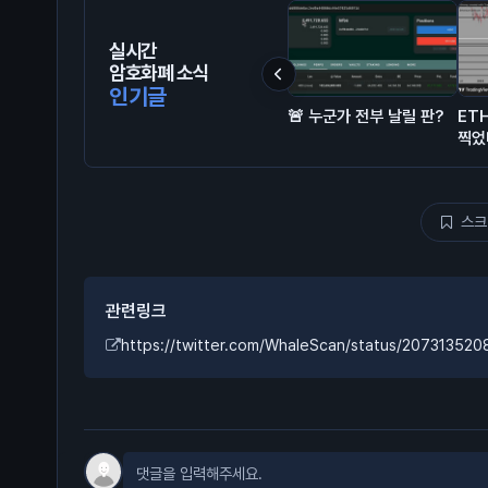
실시간
암호화폐 소식
인기글
🚨 누군가 전부 날릴 판?
ET
찍었
스크
관련링크
https://twitter.com/WhaleScan/status/20731352