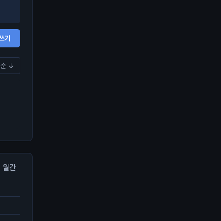
쓰기
순 ↓
월간