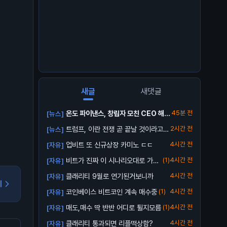
새글
새댓글
온도 파이낸스, 창립자 모친 CEO 해임
45분 전
[뉴스]
소송...
트럼프, 이란 전쟁 곧 끝날 것이라고
2시간 전
[뉴스]
전망
업비트 또 신규상장 카미노 ㄷㄷ
4시간 전
[자유]
비트가 진짜 이 시나리오대로 가줄
(1)
4시간 전
[자유]
까?
클래리티 9월로 연기된거보니까
4시간 전
[자유]
기
코인베이스 비트코인 계속 매수중
(1)
4시간 전
[자유]
매도,매수 딱 반반 어디로 튈지모름
(1)
4시간 전
[자유]
클래리티 통과되면 리플떡상함?
4시간 전
[자유]