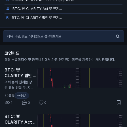
BTC: 🚨 CLARITY Act 또 연기…
4
BTC: 🚨 CLARITY 법안 또 연기...
5
코인피드
해외 소셜미디어 및 커뮤니티에서 가장 인기있는 피드를 제공하는 게시판입니다.
BTC: 🚨
CLARITY 법안 또
연기...
N
의회 휴회 전에는 상
원 표결 없을 듯. 지난
번에 CLARITY 법안
23분 전
중립적
이 미뤄졌을 때 비트
1
0
0
코인 9.7만 달러에서
6.4만 달러로 떡락했
BTC: 🚨
었음. 무슨 말인지 감
CLARITY Act 또
오지...