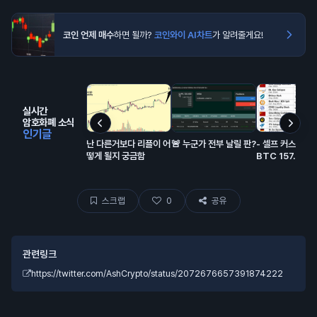
코인 언제 매수
하면 될까?
코인와이 AI차트
가 알려줄게요!
실시간
암호화폐 소식
인기글
난 다른거보다 리플이 어
🚨 누군가 전부 날릴 판?
- 셀프 커스터디
떻게 될지 궁금함
BTC 157.1만 개
스크랩
0
공유
관련링크
https://twitter.com/AshCrypto/status/2072676657391874222