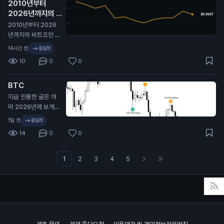
릴까?
2010년부터
2026년까지의 비
트코인 가격 변동 전
2010년부터 2026
체 역사. 🫡
N
년까지의 비트코인 가
격 변동 전체 역사. 🫡
14시간 전
중립적
10
0
0
BTC
지금 인용한 글은 아
마 2026년에 보게
될 글 중 가장 중요한
1일 전
중립적
글 중 하나일 거야. 시
14
0
0
간 내서 제대로 뜯어
봐. 가격 움직임만 보
지 말고, 파동 구조, 시
1
2
3
4
5
장 심리, 마켓메이커
관점에서의 유사점에
집중해. 진한 초록 구
간(바닥 형성)이 끝나
면 다음 타깃은 보라
색 점이고, 그건 8만