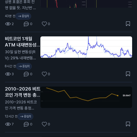
연기…
N
상원 표결은 휴회 전
엔 없을 듯. 지난번 C
LARITY Act가 미뤄
43분 전
중립적
졌을 때 비트코인이
2
0
0
9.7만 달러에서 6.4
만 달러까지 떡락했었
비트코인 1개월
지. 무슨 뜻인지 알
ATM 내재변동성
지…
(IV): 32%
N
30일 실현 변동성(R
V): 29% 내재변동성
이 실현 대비 2.4포인
8시간 전
중립적
트 높게 형성돼 있고,
3
0
0
지난 2년 기준 대략 4
6퍼센타일 구간. 극단
2010~2026 비트
적이진 않지만 옵션
코인 가격 변동 총정
시장은 여전히 최근
리 🫡
비트코인이 보여준 것
N
2010~2026 비트코
보다 더 큰 움직임을
인 가격 변동 총정리
프라이싱 중. 여기서
🫡
12시간 전
중립적
실현 변동성이 따라
7
0
0
올라갈까, 아니면 내
재 변동성이 계속 눌