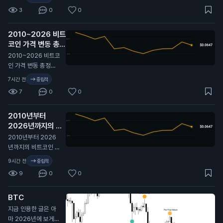
트 높게 형성돼 있고,
3
0
0
지난 2년 기준 대략 4
6퍼센타일 구간. 극단
2010~2026 비트
적이진 않지만 옵션
코인 가격 변동 총정
시장은 여전히 최근
리 🫡
비트코인이 보여준 것
N
2010~2026 비트코
보다 더 큰 움직임을
인 가격 변동 총정리
프라이싱 중. 여기서
🫡
7시간 전
중립적
실현 변동성이 따라
7
0
0
올라갈까, 아니면 내
재 변동성이 계속 눌
릴까?
2010년부터
2026년까지의 비
트코인 가격 변동 전
2010년부터 2026
체 역사. 🫡
N
년까지의 비트코인 가
격 변동 전체 역사. 🫡
9시간 전
중립적
9
0
0
BTC
지금 인용한 글은 아
마 2026년에 보게