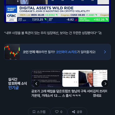
“내부 사정을 볼 특권이 있는 우리 입장에선, 보이는 건 꾸준한 성장뿐이다” 🚀
코인 언제 매수
하면 될까?
코인와이 AI차트
가 알려줄게요!
실시간
암호화폐 소식
인기글
공포가 고래 매집을 덮은
트럼프 형님의 구독 서비
김치 프리미엄 거
가운데, 거래소서 12.2
스 출시 ㅋㅋㅋ
졌네요
억 달러 유출… BTC는
보합 🧐
스크랩
0
공유