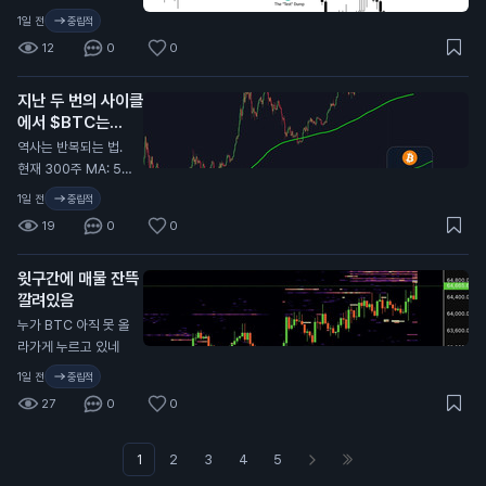
될 글 중 가장 중요한
1일 전
중립적
글 중 하나일 거야. 시
12
0
0
간 내서 제대로 뜯어
봐. 가격 움직임만 보
지난 두 번의 사이클
지 말고, 파동 구조, 시
에서 $BTC는
장 심리, 마켓메이커
300주 이동평균선
관점에서의 유사점에
역사는 반복되는 법.
(300W MA) 근처
집중해. 진한 초록 구
현재 300주 MA: 5
에서 바닥을 찍었음.
간(바닥 형성)이 끝나
5,000달러.
1일 전
중립적
면 다음 타깃은 보라
19
0
0
색 점이고, 그건 8만
달러 위에 있어. 확장
오기 전에 레인지 구
윗구간에 매물 잔뜩
간의 투매(캡튤레이
깔려있음
션)가 먼저 온다.
누가 BTC 아직 못 올
라가게 누르고 있네
1일 전
중립적
27
0
0
1
2
3
4
5