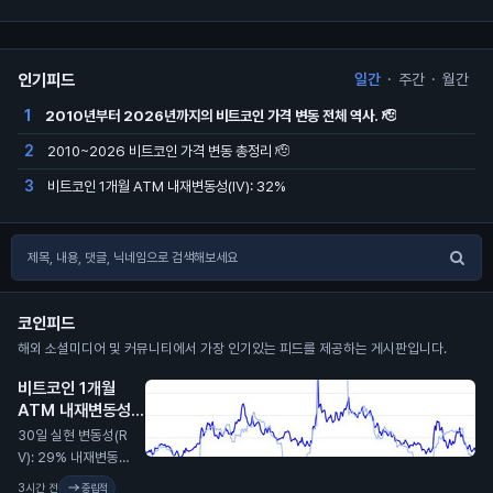
인기피드
일간
·
주간
·
월간
2010년부터 2026년까지의 비트코인 가격 변동 전체 역사. 🫡
1
2010~2026 비트코인 가격 변동 총정리 🫡
2
비트코인 1개월 ATM 내재변동성(IV): 32%
3
코인피드
해외 소셜미디어 및 커뮤니티에서 가장 인기있는 피드를 제공하는 게시판입니다.
비트코인 1개월
ATM 내재변동성
(IV): 32%
N
30일 실현 변동성(R
V): 29% 내재변동성
이 실현 대비 2.4포인
3시간 전
중립적