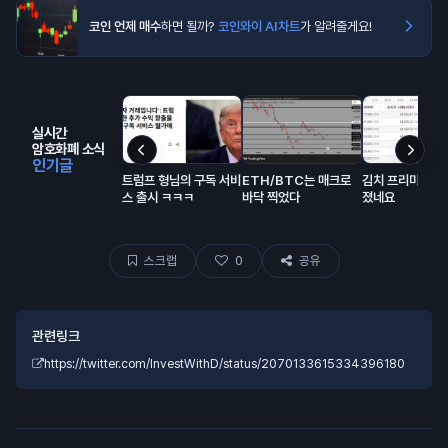
코인 언제 매수
하면 될까?
코인와이 AI차트
가 알려줄게요!
실시간
암호화폐 소식
인기글
트럼프 형님의 구독 서비
ETH/BTC는 매크로
김치 프리미엄 거
스 출시 ㅋㅋㅋ
바닥 찍었다
졌네요
스크랩
0
공유
관련링크
https://twitter.com/InvestWithD/status/2070133615334396180