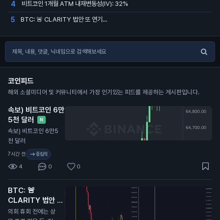
비트코인 1개월 ATM 내재변동성(IV): 32%
4
BTC: 🚨 CLARITY 법안 또 연기...
5
코인피드
해외 소셜미디어 및 커뮤니티에서 가장 인기있는 피드를 제공하는 게시판입니다.
속보) 비트코인 6만
5천 달러
N
속보) 비트코인 6만5
천 달러
7시간 전
중립적
4
0
0
BTC: 🚨
CLARITY 법안 또
연기...
N
의회 휴회 전에는 상