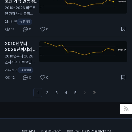
코인 가격 변동 총정
시장은 여전히 최근
리 🫡
비트코인이 보여준 것
N
2010~2026 비트코
보다 더 큰 움직임을
인 가격 변동 총정리
프라이싱 중. 여기서
🫡
21시간 전
중립적
실현 변동성이 따라
11
0
0
올라갈까, 아니면 내
재 변동성이 계속 눌
릴까?
2010년부터
2026년까지의 비
트코인 가격 변동 전
2010년부터 2026
체 역사. 🫡
N
년까지의 비트코인 가
격 변동 전체 역사. 🫡
23시간 전
중립적
12
0
0
1
2
3
4
5
제휴 문의
게재 중단요청
이용약관 및 개인정보처리방침