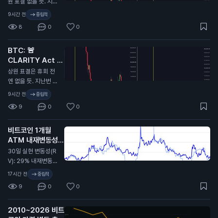
원 표결 없을 듯. 지난
번에 CLARITY 법안
9시간 전
중립적
이 미뤄졌을 때 비트
8
0
0
코인 9.7만 달러에서
6.4만 달러로 떡락했
BTC: 🚨
었음. 무슨 말인지 감
CLARITY Act 또
오지...
연기…
N
상원 표결은 휴회 전
엔 없을 듯. 지난번 C
LARITY Act가 미뤄
9시간 전
중립적
졌을 때 비트코인이
9
0
0
9.7만 달러에서 6.4
만 달러까지 떡락했었
비트코인 1개월
지. 무슨 뜻인지 알
ATM 내재변동성
지…
(IV): 32%
N
30일 실현 변동성(R
V): 29% 내재변동성
이 실현 대비 2.4포인
17시간 전
중립적
트 높게 형성돼 있고,
9
0
0
지난 2년 기준 대략 4
6퍼센타일 구간. 극단
2010~2026 비트
적이진 않지만 옵션