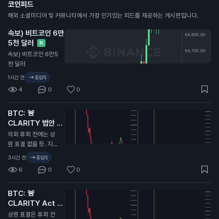
코인피드
해외 소셜미디어 및 커뮤니티에서 가장 인기있는 피드를 제공하는 게시판입니다.
속보) 비트코인 6만
5천 달러
N
속보) 비트코인 6만5
천 달러
1시간 전
중립적
4
0
0
BTC: 🚨
CLARITY 법안 또
연기...
N
의회 휴회 전에는 상
원 표결 없을 듯. 지난
번에 CLARITY 법안
3시간 전
중립적
이 미뤄졌을 때 비트
6
0
0
코인 9.7만 달러에서
6.4만 달러로 떡락했
BTC: 🚨
었음. 무슨 말인지 감
CLARITY Act 또
오지...
연기…
N
상원 표결은 휴회 전