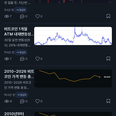
엔 없을 듯. 지난번 C
LARITY Act가 미뤄
3시간 전
중립적
졌을 때 비트코인이
7
0
0
9.7만 달러에서 6.4
만 달러까지 떡락했었
비트코인 1개월
지. 무슨 뜻인지 알
ATM 내재변동성
지…
(IV): 32%
N
30일 실현 변동성(R
V): 29% 내재변동성
이 실현 대비 2.4포인
11시간 전
중립적
트 높게 형성돼 있고,
7
0
0
지난 2년 기준 대략 4
6퍼센타일 구간. 극단
2010~2026 비트
적이진 않지만 옵션
코인 가격 변동 총정
시장은 여전히 최근
리 🫡
비트코인이 보여준 것
N
2010~2026 비트코
보다 더 큰 움직임을
인 가격 변동 총정리
프라이싱 중. 여기서
🫡
15시간 전
중립적
실현 변동성이 따라
9
0
0
올라갈까, 아니면 내
재 변동성이 계속 눌
릴까?
2010년부터