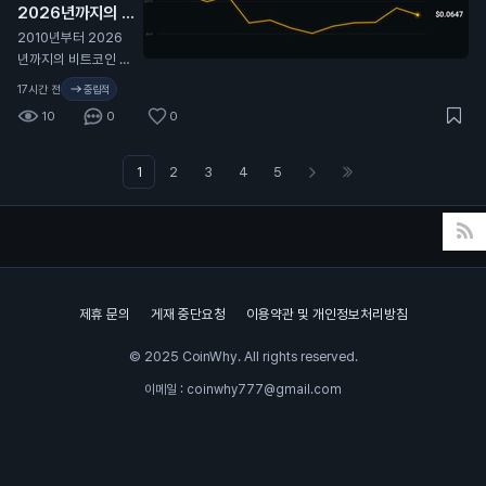
2026년까지의 비
트코인 가격 변동 전
2010년부터 2026
체 역사. 🫡
N
년까지의 비트코인 가
격 변동 전체 역사. 🫡
17시간 전
중립적
10
0
0
1
2
3
4
5
제휴 문의
게재 중단요청
이용약관 및 개인정보처리방침
© 2025 CoinWhy. All rights reserved.
이메일 : coinwhy777@gmail.com