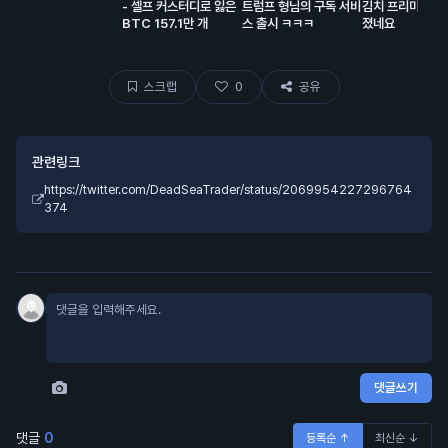
- 셀프 커스터디로 잃은
트럼프 형님의 구독 서비
김치 프리미엄 거
BTC 157.1만 개
스 출시 ㅋㅋㅋ
졌네요
스크랩
0
공유
관련링크
https://twitter.com/DeadSeaTrader/status/2069954227296764
374
댓글쓰기
댓글
0
등록순 ↑
최신순 ↓