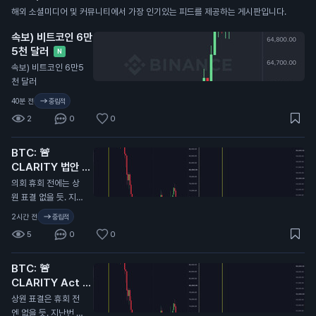
해외 소셜미디어 및 커뮤니티에서 가장 인기있는 피드를 제공하는 게시판입니다.
속보) 비트코인 6만
5천 달러
N
속보) 비트코인 6만5
천 달러
40분 전
중립적
2
0
0
BTC: 🚨
CLARITY 법안 또
연기...
N
의회 휴회 전에는 상
원 표결 없을 듯. 지난
번에 CLARITY 법안
2시간 전
중립적
이 미뤄졌을 때 비트
5
0
0
코인 9.7만 달러에서
6.4만 달러로 떡락했
BTC: 🚨
었음. 무슨 말인지 감
CLARITY Act 또
오지...
연기…
N
상원 표결은 휴회 전
엔 없을 듯. 지난번 C