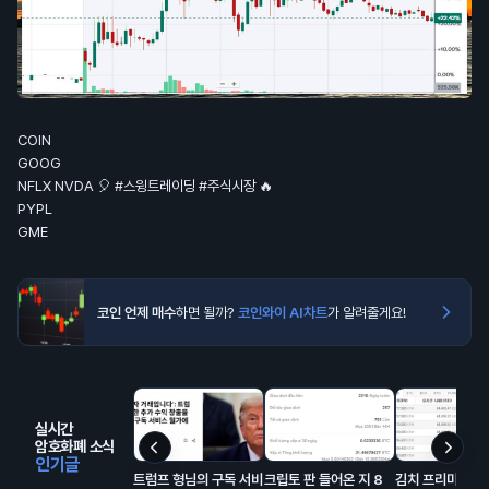
COIN
GOOG
NFLX NVDA 🎈 #스윙트레이딩 #주식시장 🔥
PYPL
GME
코인 언제 매수
하면 될까?
코인와이 AI차트
가 알려줄게요!
실시간
암호화폐 소식
인기글
트럼프 형님의 구독 서비
크립토 판 들어온 지 8
김치 프리미엄 거