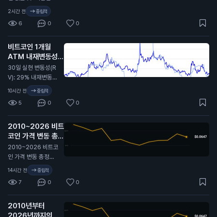
LARITY Act가 미뤄
2시간 전
중립적
졌을 때 비트코인이
6
0
0
9.7만 달러에서 6.4
만 달러까지 떡락했었
비트코인 1개월
지. 무슨 뜻인지 알
ATM 내재변동성
지…
(IV): 32%
N
30일 실현 변동성(R
V): 29% 내재변동성
이 실현 대비 2.4포인
10시간 전
중립적
트 높게 형성돼 있고,
5
0
0
지난 2년 기준 대략 4
6퍼센타일 구간. 극단
2010~2026 비트
적이진 않지만 옵션
코인 가격 변동 총정
시장은 여전히 최근
리 🫡
비트코인이 보여준 것
N
2010~2026 비트코
보다 더 큰 움직임을
인 가격 변동 총정리
프라이싱 중. 여기서
🫡
14시간 전
중립적
실현 변동성이 따라
7
0
0
올라갈까, 아니면 내
재 변동성이 계속 눌
릴까?
2010년부터
2026년까지의 비