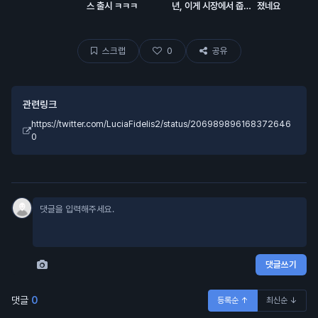
스 출시 ㅋㅋㅋ
년, 이게 시장에서 줍줍
졌네요
해서 모은 돈이고 에어드
랍이 대충 80% 차지함.
스크랩
0
공유
관련링크
https://twitter.com/LuciaFidelis2/status/206989896168372646
0
댓글쓰기
댓글
0
등록순 ↑
최신순 ↓