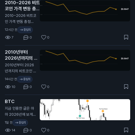
2010~2026 비트
적이진 않지만 옵션
코인 가격 변동 총정
시장은 여전히 최근
리 🫡
비트코인이 보여준 것
N
2010~2026 비트코
보다 더 큰 움직임을
인 가격 변동 총정리
프라이싱 중. 여기서
🫡
12시간 전
중립적
실현 변동성이 따라
7
0
0
올라갈까, 아니면 내
재 변동성이 계속 눌
릴까?
2010년부터
2026년까지의 비
트코인 가격 변동 전
2010년부터 2026
체 역사. 🫡
N
년까지의 비트코인 가
격 변동 전체 역사. 🫡
14시간 전
중립적
10
0
0
BTC
지금 인용한 글은 아
마 2026년에 보게
될 글 중 가장 중요한
1일 전
중립적
글 중 하나일 거야. 시
14
0
0
간 내서 제대로 뜯어