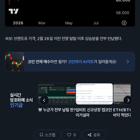
속보: 브렌트유 가격, 2월 28일 이란 전쟁 발발 이후 상승분을 전부 반납했다.
코인 언제 매수
하면 될까?
코인와이 AI차트
가 알려줄게요!
실시간
암호화폐 소식
인기글
🚨 누군가 전부 날릴 판?
업비트 신규상장 캡코인
ETH/BTC는 
이거설마
바닥 찍었다
스크랩
0
공유