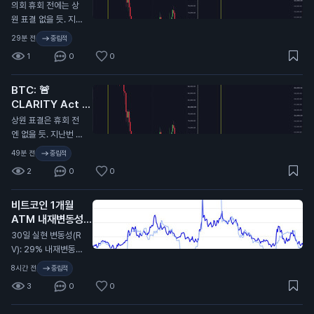
연기...
N
의회 휴회 전에는 상
원 표결 없을 듯. 지난
번에 CLARITY 법안
29분 전
중립적
이 미뤄졌을 때 비트
1
0
0
코인 9.7만 달러에서
6.4만 달러로 떡락했
BTC: 🚨
었음. 무슨 말인지 감
CLARITY Act 또
오지...
연기…
N
상원 표결은 휴회 전
엔 없을 듯. 지난번 C
LARITY Act가 미뤄
49분 전
중립적
졌을 때 비트코인이
2
0
0
9.7만 달러에서 6.4
만 달러까지 떡락했었
비트코인 1개월
지. 무슨 뜻인지 알
ATM 내재변동성
지…
(IV): 32%
N
30일 실현 변동성(R
V): 29% 내재변동성
이 실현 대비 2.4포인
8시간 전
중립적
트 높게 형성돼 있고,
3
0
0
지난 2년 기준 대략 4
6퍼센타일 구간. 극단