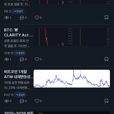
원 표결 없을 듯. 지난
번에 CLARITY 법안
6분 전
중립적
이 미뤄졌을 때 비트
1
0
0
코인 9.7만 달러에서
6.4만 달러로 떡락했
BTC: 🚨
었음. 무슨 말인지 감
CLARITY Act 또
오지...
연기…
N
상원 표결은 휴회 전
엔 없을 듯. 지난번 C
LARITY Act가 미뤄
26분 전
중립적
졌을 때 비트코인이
1
0
0
9.7만 달러에서 6.4
만 달러까지 떡락했었
비트코인 1개월
지. 무슨 뜻인지 알
ATM 내재변동성
지…
(IV): 32%
N
30일 실현 변동성(R
V): 29% 내재변동성
이 실현 대비 2.4포인
8시간 전
중립적
트 높게 형성돼 있고,
3
0
0
지난 2년 기준 대략 4
6퍼센타일 구간. 극단
2010~2026 비트
적이진 않지만 옵션