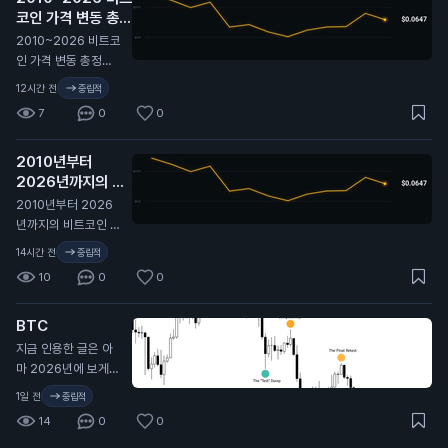
코인 가격 변동 총정
시장은 여전히 최근
리 🫡
비트코인이 보여준 것
N
2010~2026 비트코
보다 더 큰 움직임을
인 가격 변동 총정리
프라이싱 중. 여기서
🫡
12시간 전
중립적
실현 변동성이 따라
7
0
0
올라갈까, 아니면 내
재 변동성이 계속 눌
릴까?
2010년부터
2026년까지의 비
트코인 가격 변동 전
2010년부터 2026
체 역사. 🫡
N
년까지의 비트코인 가
격 변동 전체 역사. 🫡
14시간 전
중립적
10
0
0
BTC
지금 인용한 글은 아
마 2026년에 보게
될 글 중 가장 중요한
1일 전
중립적
글 중 하나일 거야. 시
14
0
0
간 내서 제대로 뜯어