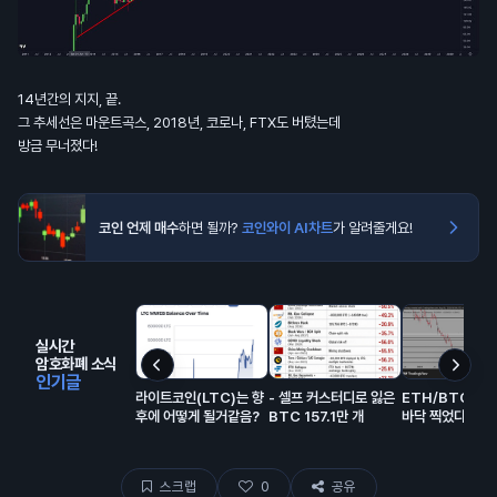
14년간의 지지, 끝.
그 추세선은 마운트곡스, 2018년, 코로나, FTX도 버텼는데
방금 무너졌다!
코인 언제 매수
하면 될까?
코인와이 AI차트
가 알려줄게요!
실시간
암호화폐 소식
인기글
라이트코인(LTC)는 향
- 셀프 커스터디로 잃은
ETH/BTC는 
후에 어떻게 될거같음?
BTC 157.1만 개
바닥 찍었다
스크랩
0
공유