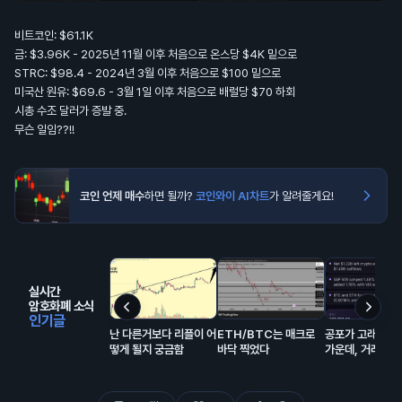
비트코인: $61.1K
금: $3.96K - 2025년 11월 이후 처음으로 온스당 $4K 밑으로
STRC: $98.4 - 2024년 3월 이후 처음으로 $100 밑으로
미국산 원유: $69.6 - 3월 1일 이후 처음으로 배럴당 $70 하회
시총 수조 달러가 증발 중.
무슨 일임??!!
코인 언제 매수
하면 될까?
코인와이 AI차트
가 알려줄게요!
실시간
암호화폐 소식
인기글
난 다른거보다 리플이 어
ETH/BTC는 매크로
공포가 고래 매집
떻게 될지 궁금함
바닥 찍었다
가운데, 거래소서 
억 달러 유출… 
보합 🧐