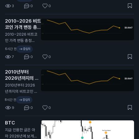
트 높게 형성돼 있고,
3
0
0
지난 2년 기준 대략 4
6퍼센타일 구간. 극단
2010~2026 비트
적이진 않지만 옵션
코인 가격 변동 총정
시장은 여전히 최근
리 🫡
비트코인이 보여준 것
N
2010~2026 비트코
보다 더 큰 움직임을
인 가격 변동 총정리
프라이싱 중. 여기서
🫡
6시간 전
중립적
실현 변동성이 따라
7
0
0
올라갈까, 아니면 내
재 변동성이 계속 눌
릴까?
2010년부터
2026년까지의 비
트코인 가격 변동 전
2010년부터 2026
체 역사. 🫡
N
년까지의 비트코인 가
격 변동 전체 역사. 🫡
8시간 전
중립적
9
0
0
BTC
지금 인용한 글은 아
마 2026년에 보게