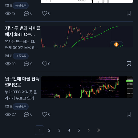
될 글 중 가장 중요한
1일 전
중립적
글 중 하나일 거야. 시
12
0
0
간 내서 제대로 뜯어
봐. 가격 움직임만 보
지난 두 번의 사이클
지 말고, 파동 구조, 시
에서 $BTC는
장 심리, 마켓메이커
300주 이동평균선
관점에서의 유사점에
역사는 반복되는 법.
(300W MA) 근처
집중해. 진한 초록 구
현재 300주 MA: 5
에서 바닥을 찍었음.
간(바닥 형성)이 끝나
5,000달러.
1일 전
중립적
면 다음 타깃은 보라
19
0
0
색 점이고, 그건 8만
달러 위에 있어. 확장
오기 전에 레인지 구
윗구간에 매물 잔뜩
간의 투매(캡튤레이
깔려있음
션)가 먼저 온다.
누가 BTC 아직 못 올
라가게 누르고 있네
1일 전
중립적
27
0
0
1
2
3
4
5