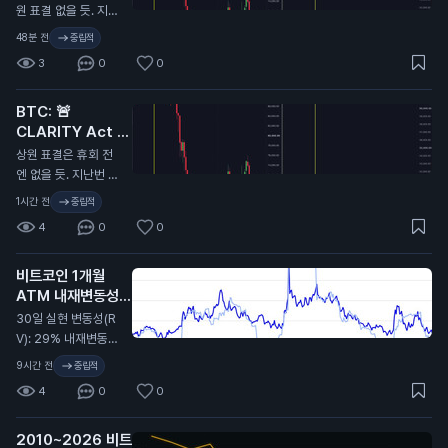
원 표결 없을 듯. 지난
번에 CLARITY 법안
48분 전
중립적
이 미뤄졌을 때 비트
3
0
0
코인 9.7만 달러에서
6.4만 달러로 떡락했
BTC: 🚨
었음. 무슨 말인지 감
CLARITY Act 또
오지...
연기…
N
상원 표결은 휴회 전
엔 없을 듯. 지난번 C
LARITY Act가 미뤄
1시간 전
중립적
졌을 때 비트코인이
4
0
0
9.7만 달러에서 6.4
만 달러까지 떡락했었
비트코인 1개월
지. 무슨 뜻인지 알
ATM 내재변동성
지…
(IV): 32%
N
30일 실현 변동성(R
V): 29% 내재변동성
이 실현 대비 2.4포인
9시간 전
중립적
트 높게 형성돼 있고,
4
0
0
지난 2년 기준 대략 4
6퍼센타일 구간. 극단
2010~2026 비트
적이진 않지만 옵션