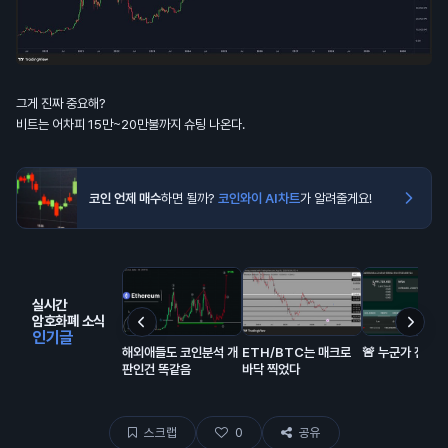
그게 진짜 중요해?
비트는 어차피 15만~20만불까지 슈팅 나온다.
코인 언제 매수
하면 될까?
코인와이 AI차트
가 알려줄게요!
실시간
암호화폐 소식
인기글
해외애들도 코인분석 개
ETH/BTC는 매크로
🚨 누군가 전부 
판인건 똑같음
바닥 찍었다
스크랩
0
공유