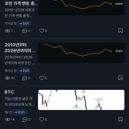
코인 가격 변동 총정
시장은 여전히 최근
리 🫡
비트코인이 보여준 것
N
2010~2026 비트코
보다 더 큰 움직임을
인 가격 변동 총정리
프라이싱 중. 여기서
🫡
13시간 전
중립적
실현 변동성이 따라
7
0
0
올라갈까, 아니면 내
재 변동성이 계속 눌
릴까?
2010년부터
2026년까지의 비
트코인 가격 변동 전
2010년부터 2026
체 역사. 🫡
N
년까지의 비트코인 가
격 변동 전체 역사. 🫡
15시간 전
중립적
10
0
0
BTC
지금 인용한 글은 아
마 2026년에 보게
될 글 중 가장 중요한
1일 전
중립적
글 중 하나일 거야. 시
14
0
0
간 내서 제대로 뜯어
봐. 가격 움직임만 보