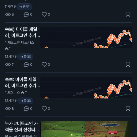
은 $0.001675에
0억 달러. 토큰화에
11시간 전
중립적
서 했고, $0.…
N
대한 편견 때문에 유
8
0
0
통 시총 약 10억 달러
기준 P/E 2.8배 미만
속보) 마이클 세일
으로 디스카운트 받는
러, 비트코인 추가
중이지만, 온체인 액
매수 암시.
티비티 증가의 최대
N
“비트코인 비즈니스
수혜이자 모바일 앱
중.”
바이럴의 순풍까지 있
12시간 전
중립적
음. 플랫폼에서 출시
7
0
0
되는 ANSEM 등 코
인들이 이번 사이클
리테일 수익률을 주도
속보: 마이클 세일
하면 효과는 더 큼. 2
러, 비트코인 추가
년 안에 시총 탑10 간
매수 시사.
N
“비즈니스 중.”
다.
12시간 전
중립적
8
0
0
누가 #비트코인 가
격을 진짜 전쟁터처
럼 보여주는 사이트
불 vs 곰 실전 배틀 실