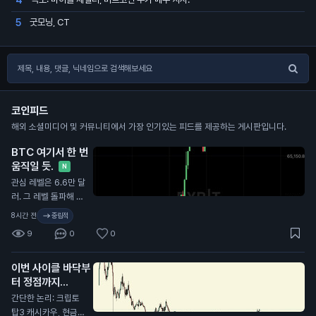
굿모닝, CT
5
코인피드
해외 소셜미디어 및 커뮤니티에서 가장 인기있는 피드를 제공하는 게시판입니다.
BTC 여기서 한 번
움직일 듯.
N
관심 레벨은 6.6만 달
러. 그 레벨 돌파해 지
지 전환하면 더 위로
8시간 전
중립적
뻗을 수 있고, 아니면
9
0
0
저항 맞고 밀릴 듯.
이번 사이클 바닥부
터 정점까지
$PUMP로 매매 스
간단한 논리: 크립토
레드 간다. 첫 트윗
탑3 캐시카우, 현금 2