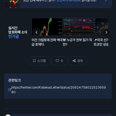
코인 언제 매수
하면 될까?
코인와이 AI차트
가 알려줄게요!
실시간
암호화폐 소식
인기글
이건 크립토에 진짜 역대
🚨 누군가 전부 잃기 직
📌미국 선거 일정
급 호재다.
전?
트코인 상승세 사
관관계가 정말 눈
요.
스크랩
0
공유
관련링크
https://twitter.com/KobeissiLetter/status/20624758022523659
80