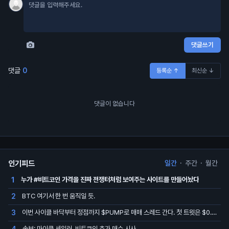
댓글쓰기
댓글
0
등록순 ↑
최신순 ↓
댓글이 없습니다
인기피드
일간
·
주간
·
월간
누가 #비트코인 가격을 진짜 전쟁터처럼 보여주는 사이트를 만들어놨다
1
BTC 여기서 한 번 움직일 듯.
2
이번 사이클 바닥부터 정점까지 $PUMP로 매매 스레드 간다. 첫 트윗은 $0.001675에서 했고, $0.002544 도달하면 여기 업데이트,…
3
속보: 마이클 세일러, 비트코인 추가 매수 시사.
4