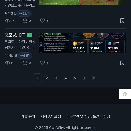
를 만들어놨다
N
시간으로 숫자 올라가
는 거 보자 🚀
17시간 전
중립적
13
0
0
굿모닝, CT
N
크립토는 아직 방향성
정해지는 국면. BTC
는 약 $64.4K로 24
20시간 전
중립적
시간 기준 +1.5%. ET
8
0
0
H는 약 $1.91K, SOL
은 약 $73로, 단기적
으로는 SOL이 더 약
1
2
3
4
5
세. BTC가 시장을 받
쳐주고, ETH는 탄탄
하게 버티는 중, SOL
은 모멘텀을 되찾아야
함. 패닉 금지. 추격 금
지. 유동성, 거래량, 주
제휴 문의
게재 중단요청
이용약관 및 개인정보처리방침
요 지지선 체크. 다음
큰 움직임은 감정이
© 2025 CoinWhy. All rights reserved.
아니라 준비한 사람에