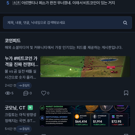
🇦🇷 아르헨티나 페소가 완전 무너졌네. 이래서 비트코인이 있는 거지
5
코인피드
해외 소셜미디어 및 커뮤니티에서 가장 인기있는 피드를 제공하는 게시판입니다.
누가 #비트코인 가
격을 진짜 전쟁터처
럼 보여주는 사이트
불 vs 곰 실전 배틀 실
를 만들어놨다
N
시간으로 숫자 올라가
는 거 보자 🚀
2시간 전
중립적
5
0
0
굿모닝, CT
N
크립토는 아직 방향성
정해지는 국면. BTC
는 약 $64.4K로 24
5시간 전
중립적
시간 기준 +1.5%. ET