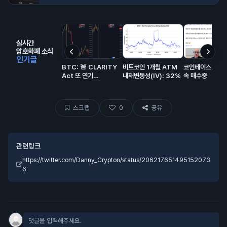
실시간
암호화폐 소식
인기글
BTC: 🚨 CLARITY
비트코인 1개월 ATM
코인베이스 비트
Act 또 연기…
내재변동성(IV): 32%
속 매수중
스크랩
0
공유
관련링크
https://twitter.com/Danny_Crypton/status/206217651495152073
6