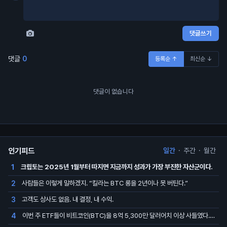
댓글쓰기
댓글
0
등록순 ↑
최신순 ↓
댓글이 없습니다
인기피드
일간
·
주간
·
월간
크립토는 2025년 1월부터 따지면 지금까지 성과가 가장 부진한 자산군이다.
1
사람들은 이렇게 말하겠지. “킬라는 BTC 롱을 2년이나 못 버틴다.”
2
고객도 상사도 없음. 내 결정, 내 수익.
3
이번 주 ETF들이 비트코인(BTC)을 8억 5,300만 달러어치 이상 사들였다. 지난 15주 중 가장 큰 주간 매수다
4