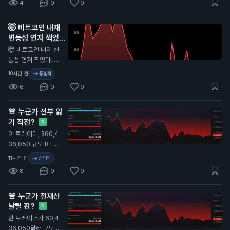
4
0
0
H는 약 $1.91K, SOL
은 약 $73로, 단기적
🤯 비트코인 내재
으로는 SOL이 더 약
변동성 연저 찍었다.
세. BTC가 시장을 받
이게 뭔 뜻인지 알지
쳐주고, ETH는 탄탄
🤯 비트코인 내재 변
하게 버티는 중, SOL
N
동성 연저 찍었다. 이
은 모멘텀을 되찾아야
게 뭔 뜻인지 알지...
10시간 전
중립적
함. 패닉 금지. 추격 금
6
0
0
지. 유동성, 거래량, 주
요 지지선 체크. 다음
큰 움직임은 감정이
🚨 누군가 전부 잃
아니라 준비한 사람에
기 직전?
N
게 보상함. 인내하고,
이 트레이더, $60,4
정보 챙기자. DYOR.
36,050 규모 BTC
숏 잡음. 청산가: $6
11시간 전
중립적
5,313.1 — 올청산까
8
0
0
지 $350 남음.
🚨 누군가 전재산
날릴 판?
N
한 트레이더가 60,4
36,050달러 규모의