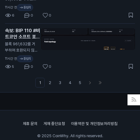
BTC 숏 포지션을 열
11시간 전
중립적
었음. 청산가: 65,31
6
0
0
3.1달러 완전 청산까
지 불과 350달러 차
속보: BIP 110 #비
이.
트코인 소프트 포크
가 공식적으로 실패
블록 961,632를 거
N
부하며 호환되지 않는
자체 블록체인으로 갈
11시간 전
중립적
라짐
5
0
0
1
2
3
4
5
제휴 문의
게재 중단요청
이용약관 및 개인정보처리방침
© 2025 CoinWhy. All rights reserved.