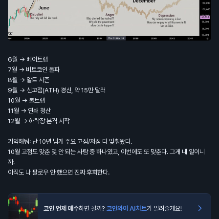
6월 → 베어트랩
7월 → 비트코인 돌파
8월 → 알트 시즌
9월 → 신고점(ATH) 경신, 약 15만 달러
10월 → 불트랩
11월 → 연쇄 청산
12월 → 하락장 본격 시작
기억해둬: 난 10년 넘게 주요 고점/저점 다 맞춰왔다.
10월 고점도 맞춘 몇 안 되는 사람 중 하나였고, 이번에도 또 맞춘다. 그게 내 일이니
까.
아직도 나 팔로우 안 했으면 진짜 후회한다.
코인 언제 매수
하면 될까?
코인와이 AI차트
가 알려줄게요!