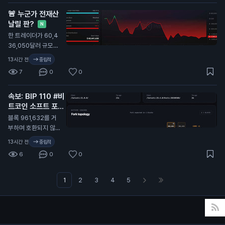
🚨 누군가 전재산
날릴 판?
N
한 트레이더가 60,4
36,050달러 규모의
BTC 숏 포지션을 열
13시간 전
중립적
었음. 청산가: 65,31
7
0
0
3.1달러 완전 청산까
지 불과 350달러 차
속보: BIP 110 #비
이.
트코인 소프트 포크
가 공식적으로 실패
블록 961,632를 거
N
부하며 호환되지 않는
자체 블록체인으로 갈
13시간 전
중립적
라짐
6
0
0
1
2
3
4
5