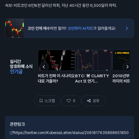
속보: 비트코인 6만8천 달러선 하회, 지난 40시간 동안 6,500달러 하락.
코인 언제 매수
하면 될까?
코인와이 AI차트
가 알려줄게요!
실시간
암호화폐 소식
인기글
비트가 진짜 이 시나리오
BTC: 🚨 CLARITY
2010년부터 2
대로 가줄까?
Act 또 연기…
까지의 비트코인 
동 전체 역사. 🫡
스크랩
0
공유
관련링크
https://twitter.com/KobeissiLetter/status/2061817635868651850