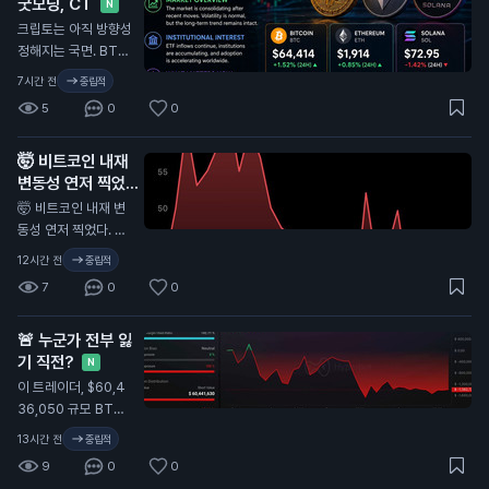
굿모닝, CT
N
크립토는 아직 방향성
정해지는 국면. BTC
는 약 $64.4K로 24
7시간 전
중립적
시간 기준 +1.5%. ET
5
0
0
H는 약 $1.91K, SOL
은 약 $73로, 단기적
🤯 비트코인 내재
으로는 SOL이 더 약
변동성 연저 찍었다.
세. BTC가 시장을 받
이게 뭔 뜻인지 알지
쳐주고, ETH는 탄탄
🤯 비트코인 내재 변
하게 버티는 중, SOL
N
동성 연저 찍었다. 이
은 모멘텀을 되찾아야
게 뭔 뜻인지 알지...
12시간 전
중립적
함. 패닉 금지. 추격 금
7
0
0
지. 유동성, 거래량, 주
요 지지선 체크. 다음
큰 움직임은 감정이
🚨 누군가 전부 잃
아니라 준비한 사람에
기 직전?
N
게 보상함. 인내하고,
이 트레이더, $60,4
정보 챙기자. DYOR.
36,050 규모 BTC
숏 잡음. 청산가: $6
13시간 전
중립적
5,313.1 — 올청산까
9
0
0
지 $350 남음.