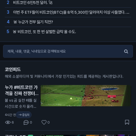
비트코인 6만5천 달러. 🚀
2
이번 주 ETF들이 비트코인(BTC)을 8억 5,300만 달러어치 이상 사들였다. 지난 15주 중 가장 큰 주간 매수다
3
🚨 누군가 전부 잃기 직전?
4
🚨 비트코인, 또 한 번 살벌한 급락 올 수도.
5
코인피드
해외 소셜미디어 및 커뮤니티에서 가장 인기있는 피드를 제공하는 게시판입니다.
누가 #비트코인 가
격을 진짜 전쟁터처
럼 보여주는 사이트
불 vs 곰 실전 배틀 실
를 만들어놨다
N
시간으로 숫자 올라가
는 거 보자 🚀
4시간 전
중립적
6
0
0