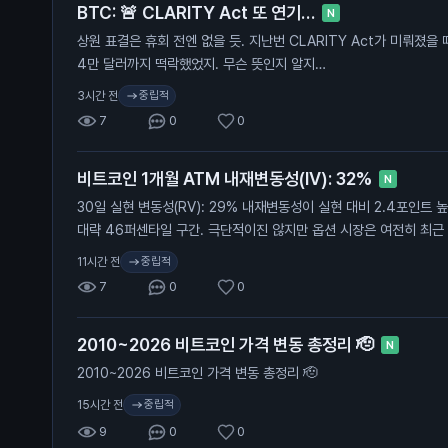
BTC: 🚨 CLARITY Act 또 연기…
N
상원 표결은 휴회 전엔 없을 듯. 지난번 CLARITY Act가 미뤄졌을 
4만 달러까지 떡락했었지. 무슨 뜻인지 알지…
중립적
3시간 전
7
0
0
비트코인 1개월 ATM 내재변동성(IV): 32%
N
30일 실현 변동성(RV): 29% 내재변동성이 실현 대비 2.4포인트 
대략 46퍼센타일 구간. 극단적이진 않지만 옵션 시장은 여전히 최근
움직임을 프라이싱 중. 여기서 실현 변동성이 따라 올라갈까, 아니면
중립적
11시간 전
7
0
0
2010~2026 비트코인 가격 변동 총정리 🫡
N
2010~2026 비트코인 가격 변동 총정리 🫡
중립적
15시간 전
9
0
0