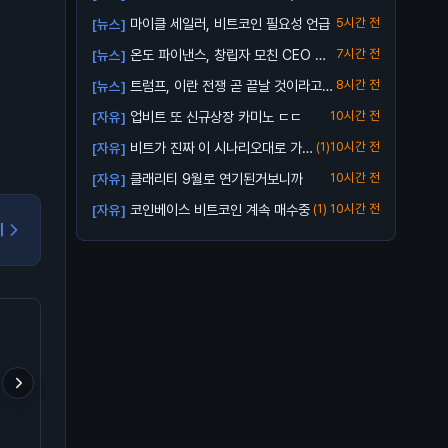
업비트...
마이클 세일러, 비트코인 필요성 언급
5시간 전
[뉴스]
온도 파이낸스, 창립자 모친 CEO 해
7시간 전
[뉴스]
임 소송...
트럼프, 이란 전쟁 곧 끝날 것이라고
8시간 전
[뉴스]
전망
업비트 또 신규상장 카미노 ㄷㄷ
10시간 전
[자유]
비트가 진짜 이 시나리오대로 가
(1)
10시간 전
[자유]
줄까?
클래리티 9월로 연기된거보니까
10시간 전
[자유]
코인베이스 비트코인 계속 매수중
(1)
10시간 전
[자유]
기
- 셀프 커스터디로 잃은
크립토 판 들어온 지 8년,
ETH/BTC는 매크로 바
BTC 157.1만 개
이게 시장에서 줍줍해서 모
찍었다