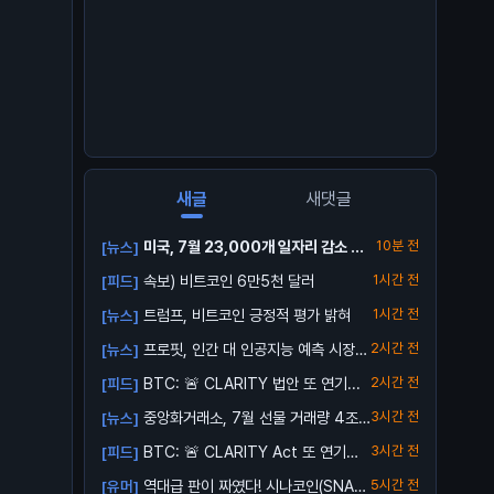
새글
새댓글
미국, 7월 23,000개 일자리 감소 발
10분 전
[뉴스]
표
속보) 비트코인 6만5천 달러
1시간 전
[피드]
트럼프, 비트코인 긍정적 평가 밝혀
1시간 전
[뉴스]
프로핏, 인간 대 인공지능 예측 시장
2시간 전
[뉴스]
출시
BTC: 🚨 CLARITY 법안 또 연기...
2시간 전
[피드]
중앙화거래소, 7월 선물 거래량 4조
3시간 전
[뉴스]
달러로 ...
BTC: 🚨 CLARITY Act 또 연기…
3시간 전
[피드]
역대급 판이 짜였다! 시나코인(SNA)
5시간 전
[유머]