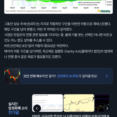
그동안 상승 추세선(대각선) 지지로 작동하던 구간을 이번엔 저항으로 재테스트했다.
해당 구간을 넘지 못했고, 이번 주 하락은 더 깊어졌다.
시장은 트럼프의 전쟁 관련 발표를 기다리는 중. 불에 기름 붓는 선택만 아니면 비트코
인도 어느 정도 상처를 추스를 수 있다.
비트코인에선 8만 달러 저항의 중요성은 여전하다.
메이저 저항 구간을 넘기려면, 최근에도 말했듯 Clarity Act(클래리티 법안)의 법제화
나 전쟁 종식 같은 재료가 필요할지도 모른다.
코인 언제 매수
하면 될까?
코인와이 AI차트
가 알려줄게요!
실시간
암호화폐 소식
인기글
업비트 신규상장 캡코인
난 다른거보다 리플이 어
윗구간에 매물 잔