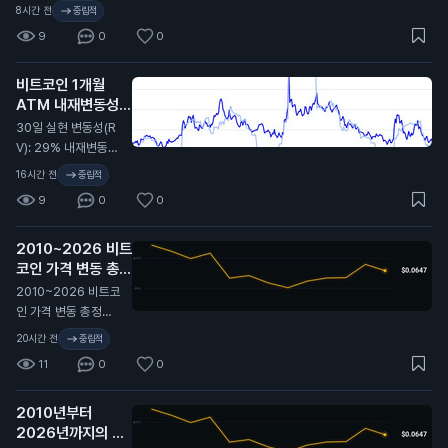
LARITY Act가 미뤄
8시간 전
중립적
졌을 때 비트코인이
9
0
0
9.7만 달러에서 6.4
만 달러까지 떡락했었
비트코인 1개월
지. 무슨 뜻인지 알
ATM 내재변동성
지…
(IV): 32%
N
30일 실현 변동성(R
V): 29% 내재변동성
이 실현 대비 2.4포인
16시간 전
중립적
트 높게 형성돼 있고,
9
0
0
지난 2년 기준 대략 4
6퍼센타일 구간. 극단
2010~2026 비트
적이진 않지만 옵션
코인 가격 변동 총정
시장은 여전히 최근
리 🫡
비트코인이 보여준 것
N
2010~2026 비트코
보다 더 큰 움직임을
인 가격 변동 총정리
프라이싱 중. 여기서
🫡
20시간 전
중립적
실현 변동성이 따라
11
0
0
올라갈까, 아니면 내
재 변동성이 계속 눌
릴까?
2010년부터
2026년까지의 비