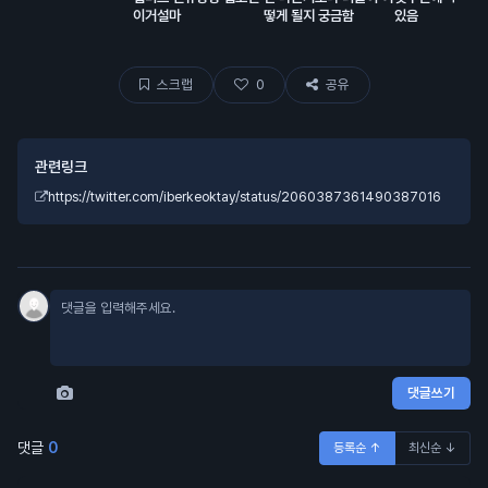
이거설마
떻게 될지 궁금함
있음
스크랩
0
공유
관련링크
https://twitter.com/iberkeoktay/status/2060387361490387016
댓글쓰기
댓글
0
등록순 ↑
최신순 ↓