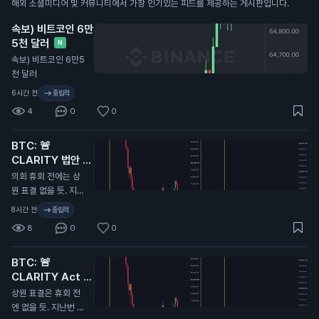
해외 소셜미디어 및 커뮤니티에서 가장 인기있는 피드를 제공하는 게시판입니다.
속보) 비트코인 6만
5천 달러
N
속보) 비트코인 6만5
천 달러
6시간 전
중립적
4
0
0
BTC: 🚨
CLARITY 법안 또
연기...
N
의회 휴회 전에는 상
원 표결 없을 듯. 지난
번에 CLARITY 법안
8시간 전
중립적
이 미뤄졌을 때 비트
8
0
0
코인 9.7만 달러에서
6.4만 달러로 떡락했
BTC: 🚨
었음. 무슨 말인지 감
CLARITY Act 또
오지...
연기…
N
상원 표결은 휴회 전
엔 없을 듯. 지난번 C