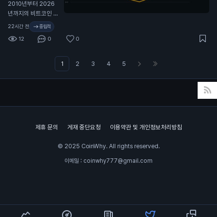
트코인 가격 변동 전
2010년부터 2026
체 역사. 🫡
N
년까지의 비트코인 가
격 변동 전체 역사. 🫡
22시간 전
중립적
12
0
0
1
2
3
4
5
제휴 문의
게재 중단요청
이용약관 및 개인정보처리방침
© 2025 CoinWhy. All rights reserved.
이메일 : coinwhy777@gmail.com