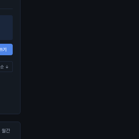
쓰기
순 ↓
월간