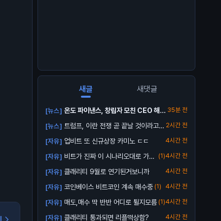
새글
새댓글
온도 파이낸스, 창립자 모친 CEO 해임
35분 전
[뉴스]
소송...
트럼프, 이란 전쟁 곧 끝날 것이라고
2시간 전
[뉴스]
전망
업비트 또 신규상장 카미노 ㄷㄷ
4시간 전
[자유]
비트가 진짜 이 시나리오대로 가줄
(1)
4시간 전
[자유]
까?
클래리티 9월로 연기된거보니까
4시간 전
[자유]
코인베이스 비트코인 계속 매수중
(1)
4시간 전
[자유]
매도,매수 딱 반반 어디로 튈지모름
(1)
4시간 전
[자유]
클래리티 통과되면 리플떡상함?
4시간 전
[자유]
기