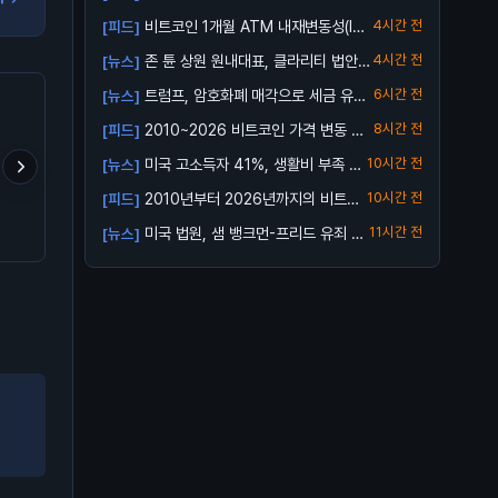
비트코인 1개월 ATM 내재변동성(IV):
4시간 전
[피드]
3...
존 튠 상원 원내대표, 클라리티 법안
4시간 전
[뉴스]
투표 연...
트럼프, 암호화폐 매각으로 세금 유예
6시간 전
[뉴스]
가능성
2010~2026 비트코인 가격 변동 총
8시간 전
[피드]
정리 ...
미국 고소득자 41%, 생활비 부족 호
10시간 전
[뉴스]
소
2010년부터 2026년까지의 비트코
10시간 전
[피드]
트럼프 형님의 구독 서비스
업비트 신규상장 캡코인 이
- 셀프 커스터디로 잃은
인 가격 ...
출시 ㅋㅋㅋ
거설마
BTC 157.1만 개
미국 법원, 샘 뱅크먼-프리드 유죄 확
11시간 전
[뉴스]
정