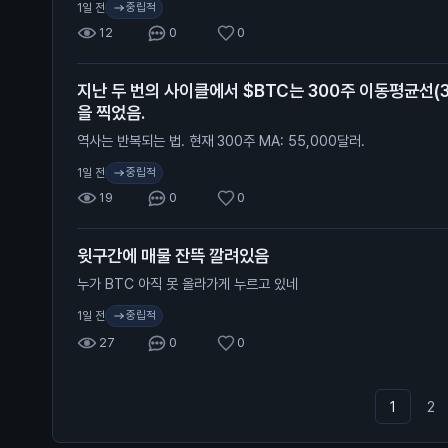
중립적
1일 전
레인지 구간의 투매(캡튤레이션)가 먼저 온다.
12
0
0
지난 두 번의 사이클에서 $BTC는 300주 이동평균선(
을 찍었음.
역사는 반복되는 법. 현재 300주 MA: 55,000달러.
중립적
1일 전
19
0
0
윗구간에 매물 잔뜩 깔려있음
누가 BTC 아직 못 올라가게 누르고 있네
중립적
1일 전
27
0
0
1
2