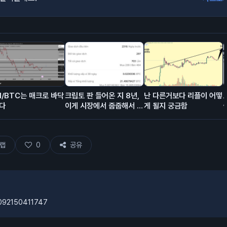
H/BTC는 매크로 바닥
크립토 판 들어온 지 8년,
난 다른거보다 리플이 어떻
다
이게 시장에서 줍줍해서 모
게 될지 궁금함
은 돈이고 에어드랍이 대충
80% 차지함.
랩
0
공유
9092150411747