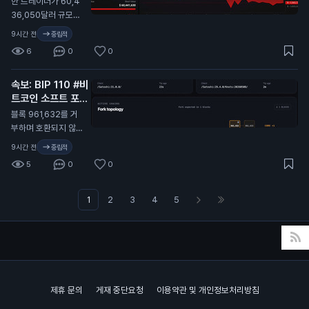
한 트레이더가 60,4
36,050달러 규모의
BTC 숏 포지션을 열
9시간 전
중립적
었음. 청산가: 65,31
6
0
0
3.1달러 완전 청산까
지 불과 350달러 차
속보: BIP 110 #비
이.
트코인 소프트 포크
가 공식적으로 실패
블록 961,632를 거
N
부하며 호환되지 않는
자체 블록체인으로 갈
9시간 전
중립적
라짐
5
0
0
1
2
3
4
5
제휴 문의
게재 중단요청
이용약관 및 개인정보처리방침