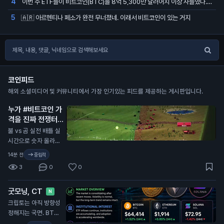
이번 주 ETF들이 비트코인(BTC)을 8억 5,300만 달러어치 이상 사들였다. 지난 15주 중 가장 큰 주간 매수다
4
🇦🇷 아르헨티나 페소가 완전 무너졌네. 이래서 비트코인이 있는 거지
5
코인피드
해외 소셜미디어 및 커뮤니티에서 가장 인기있는 피드를 제공하는 게시판입니다.
누가 #비트코인 가
격을 진짜 전쟁터처
럼 보여주는 사이트
불 vs 곰 실전 배틀 실
를 만들어놨다
N
시간으로 숫자 올라가
는 거 보자 🚀
14분 전
중립적
3
0
0
굿모닝, CT
N
크립토는 아직 방향성
정해지는 국면. BTC
는 약 $64.4K로 24