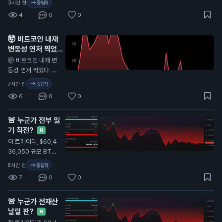
3시간 전
중립적
시간 기준 +1.5%. ET
4
0
0
H는 약 $1.91K, SOL
은 약 $73로, 단기적
🤯 비트코인 내재
으로는 SOL이 더 약
변동성 연저 찍었다.
세. BTC가 시장을 받
이게 뭔 뜻인지 알지
쳐주고, ETH는 탄탄
🤯 비트코인 내재 변
하게 버티는 중, SOL
N
동성 연저 찍었다. 이
은 모멘텀을 되찾아야
게 뭔 뜻인지 알지...
7시간 전
중립적
함. 패닉 금지. 추격 금
6
0
0
지. 유동성, 거래량, 주
요 지지선 체크. 다음
큰 움직임은 감정이
🚨 누군가 전부 잃
아니라 준비한 사람에
기 직전?
N
게 보상함. 인내하고,
이 트레이더, $60,4
정보 챙기자. DYOR.
36,050 규모 BTC
숏 잡음. 청산가: $6
8시간 전
중립적
5,313.1 — 올청산까
7
0
0
지 $350 남음.
🚨 누군가 전재산
날릴 판?
N