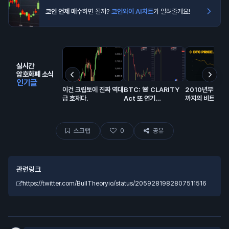
코인 언제 매수
하면 될까?
코인와이 AI차트
가 알려줄게요!
실시간
암호화폐 소식
인기글
이건 크립토에 진짜 역대
BTC: 🚨 CLARITY
2010년부터 2
급 호재다.
Act 또 연기…
까지의 비트코인 
동 전체 역사. 🫡
스크랩
0
공유
관련링크
https://twitter.com/BullTheoryio/status/2059281982807511516