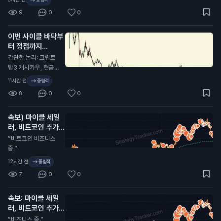
뻗을 수 있고, 아니면
9
0
0
저항 맞고 밀릴 듯.
이번 사이클 바닥부
터 정점까지
$PUMP로 매매 스
간단한 논리: 크립토
레드 간다. 첫 트윗
탑3 캐시카우, 현금 2
은 $0.001675에
0억 달러. 토큰화에
11시간 전
중립적
서 했고, $0.…
N
대한 편견 때문에 유
8
0
0
통 시총 약 10억 달러
기준 P/E 2.8배 미만
속보) 마이클 세일
으로 디스카운트 받는
러, 비트코인 추가
중이지만, 온체인 액
매수 암시.
티비티 증가의 최대
N
“비트코인 비즈니스
수혜이자 모바일 앱
중.”
바이럴의 순풍까지 있
12시간 전
중립적
음. 플랫폼에서 출시
7
0
0
되는 ANSEM 등 코
인들이 이번 사이클
리테일 수익률을 주도
속보: 마이클 세일
하면 효과는 더 큼. 2
러, 비트코인 추가
년 안에 시총 탑10 간
매수 시사.
N
“비즈니스 중.”