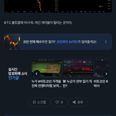
BTC 불트랩에 어서 와. 여긴 개미들이 털리는 곳이야.
코인 언제 매수
하면 될까?
코인와이 AI차트
가 알려줄게요!
실시간
암호화폐 소식
인기글
누가 #비트코인 가격을
🚨 누군가 전부 잃기 직
비트코인 RSI 돌
진짜 전쟁터처럼 보여주
전?
박!!!
는 사이트를 만들어놨다
스크랩
0
공유