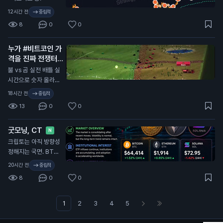
다.
12시간 전
중립적
8
0
0
누가 #비트코인 가
격을 진짜 전쟁터처
럼 보여주는 사이트
불 vs 곰 실전 배틀 실
를 만들어놨다
N
시간으로 숫자 올라가
는 거 보자 🚀
18시간 전
중립적
13
0
0
굿모닝, CT
N
크립토는 아직 방향성
정해지는 국면. BTC
는 약 $64.4K로 24
20시간 전
중립적
시간 기준 +1.5%. ET
8
0
0
H는 약 $1.91K, SOL
은 약 $73로, 단기적
으로는 SOL이 더 약
1
2
3
4
5
세. BTC가 시장을 받
쳐주고, ETH는 탄탄