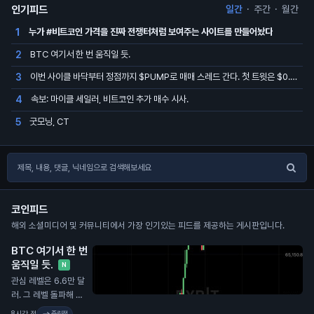
인기피드
일간
·
주간
·
월간
누가 #비트코인 가격을 진짜 전쟁터처럼 보여주는 사이트를 만들어놨다
1
BTC 여기서 한 번 움직일 듯.
2
이번 사이클 바닥부터 정점까지 $PUMP로 매매 스레드 간다. 첫 트윗은 $0.001675에서 했고, $0.002544 도달하면 여기 업데이트,…
3
속보: 마이클 세일러, 비트코인 추가 매수 시사.
4
굿모닝, CT
5
코인피드
해외 소셜미디어 및 커뮤니티에서 가장 인기있는 피드를 제공하는 게시판입니다.
BTC 여기서 한 번
움직일 듯.
N
관심 레벨은 6.6만 달
러. 그 레벨 돌파해 지
지 전환하면 더 위로
8시간 전
중립적