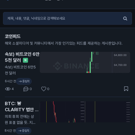
코인피드
해외 소셜미디어 및 커뮤니티에서 가장 인기있는 피드를 제공하는 게시판입니다.
속보) 비트코인 6만
5천 달러
N
속보) 비트코인 6만5
천 달러
6시간 전
중립적
4
0
0
BTC: 🚨
CLARITY 법안 또
연기...
N
의회 휴회 전에는 상
원 표결 없을 듯. 지난
번에 CLARITY 법안
8시간 전
중립적
이 미뤄졌을 때 비트