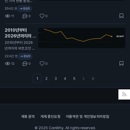
인 가격 변동 총정리
프라이싱 중. 여기서
🫡
20시간 전
중립적
실현 변동성이 따라
11
0
0
올라갈까, 아니면 내
재 변동성이 계속 눌
릴까?
2010년부터
2026년까지의 비
트코인 가격 변동 전
2010년부터 2026
체 역사. 🫡
N
년까지의 비트코인 가
격 변동 전체 역사. 🫡
22시간 전
중립적
12
0
0
1
2
3
4
5
제휴 문의
게재 중단요청
이용약관 및 개인정보처리방침
© 2025 CoinWhy. All rights reserved.