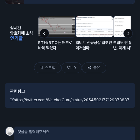
실시간
암호화폐 소식
인기글
ETH/BTC는 매크로
업비트 신규상장 캡코인
크립토 판 들어온 
바닥 찍었다
이거설마
년, 이게 시장에
해서 모은 돈이고
랍이 대충 80% 
스크랩
0
공유
관련링크
https://twitter.com/WatcherGuru/status/2054592177129373887