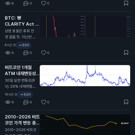
8
0
0
코인 9.7만 달러에서
6.4만 달러로 떡락했
BTC: 🚨
었음. 무슨 말인지 감
CLARITY Act 또
오지...
연기…
N
상원 표결은 휴회 전
엔 없을 듯. 지난번 C
LARITY Act가 미뤄
8시간 전
중립적
졌을 때 비트코인이
9
0
0
9.7만 달러에서 6.4
만 달러까지 떡락했었
비트코인 1개월
지. 무슨 뜻인지 알
ATM 내재변동성
지…
(IV): 32%
N
30일 실현 변동성(R
V): 29% 내재변동성
이 실현 대비 2.4포인
16시간 전
중립적
트 높게 형성돼 있고,
9
0
0
지난 2년 기준 대략 4
6퍼센타일 구간. 극단
2010~2026 비트
적이진 않지만 옵션
코인 가격 변동 총정
시장은 여전히 최근
리 🫡
비트코인이 보여준 것
N
2010~2026 비트코
보다 더 큰 움직임을