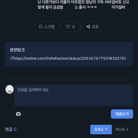
난 다른거보다 리플이 어
트럼프 형님의 구독 서비
업비트 신규상장
떻게 될지 궁금함
스 출시 ㅋㅋㅋ
이거설마
스크랩
0
공유
관련링크
https://twitter.com/0xReflection/status/2053074775518392761
댓글쓰기
댓글
0
등록순 ↑
최신순 ↓