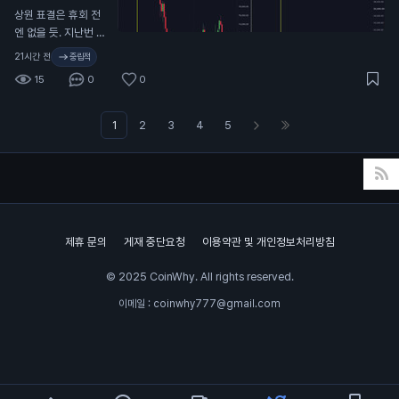
연기…
N
상원 표결은 휴회 전
엔 없을 듯. 지난번 C
LARITY Act가 미뤄
21시간 전
중립적
졌을 때 비트코인이
15
0
0
9.7만 달러에서 6.4
만 달러까지 떡락했었
지. 무슨 뜻인지 알
1
2
3
4
5
지…
제휴 문의
게재 중단요청
이용약관 및 개인정보처리방침
© 2025 CoinWhy. All rights reserved.
이메일 : coinwhy777@gmail.com