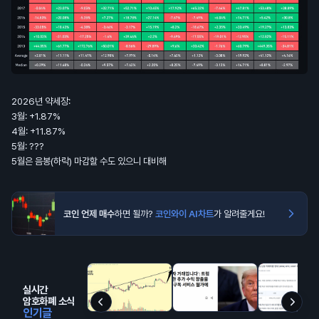
2026년 약세장:
3월: +1.87%
4월: +11.87%
5월: ???
5월은 음봉(하락) 마감할 수도 있으니 대비해
코인 언제 매수
하면 될까?
코인와이 AI차트
가 알려줄게요!
실시간
암호화폐 소식
인기글