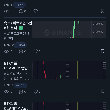
로 시작됐고, 곧 비트
이렇게 흘러갈 듯.
9시간 전
중립적
코인과 크립토로 자금
10
0
0
이 유입될 거다.
속보) 비트코인 6만
5천 달러
N
속보) 비트코인 6만5
천 달러
19시간 전
중립적
10
0
0
BTC: 🚨
CLARITY 법안 또
연기...
N
의회 휴회 전에는 상
원 표결 없을 듯. 지난
번에 CLARITY 법안
21시간 전
중립적
이 미뤄졌을 때 비트
10
0
0
코인 9.7만 달러에서
6.4만 달러로 떡락했
BTC: 🚨
었음. 무슨 말인지 감
CLARITY Act 또
오지...