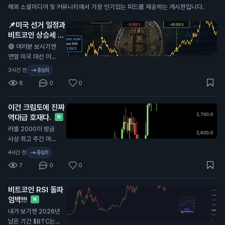
해외 소셜미디어 및 커뮤니티에서 가장 인기있는 피드를 제공하는 게시판입니다.
📌미국 선거 일정과
비트코인 상승세 사
이의 상관관계가 정
🟢 여러분 보시기엔
말 눈에 띄네요.
N
연말 미국 대선 이후
에도 비슷한 랠리가
3시간 전
중립적
올까요?
8
0
0
이건 크립토에 진짜
역대급 호재다.
N
러셀 2000이 방금
사상 최고 주간 마감
가를 기록했고, 미국
4시간 전
중립적
증시는 시가총액이 2.
7
0
0
8조 달러나 늘었다. 2
017, 2021 불장 때도
비트코인 RSI 돌파
러셀을 따라갔던 만
임박!!!
큼, ETH랑 알트코인
N
에 강한 호재다. 머니
내가 보기엔 2026년
로테이션이 공식적으
남은 기간 $BTC는