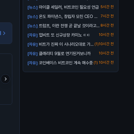
업비트...
마이클 세일러, 비트코인 필요성 언급
5시간 전
[뉴스]
온도 파이낸스, 창립자 모친 CEO 해
7시간 전
[뉴스]
임 소송...
트럼프, 이란 전쟁 곧 끝날 것이라고
8시간 전
[뉴스]
전망
기
업비트 또 신규상장 카미노 ㄷㄷ
10시간 전
[자유]
비트가 진짜 이 시나리오대로 가
(1)
10시간 전
[자유]
줄까?
클래리티 9월로 연기된거보니까
10시간 전
[자유]
코인베이스 비트코인 계속 매수중
(1)
10시간 전
[자유]
트럼프 형님의 구독 서비스
- 셀프 커스터디로 잃은
난 다른거보다 리플이 어
출시 ㅋㅋㅋ
BTC 157.1만 개
게 될지 궁금함