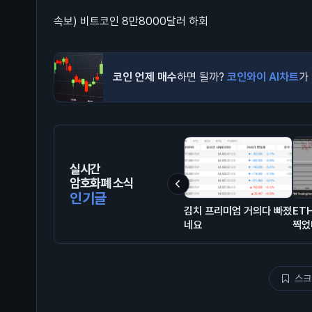
속보) 비트코인 8만8000달러 하회
코인 언제 매수
하면 될까?
코인와이 AI차트
가
실시간
암호화폐 소식
인기글
김치 프리미엄 거의다 빠졌
ET
네요
찍었
스크