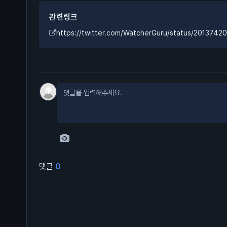
관련링크
https://twitter.com/WatcherGuru/status/20137
댓글
0