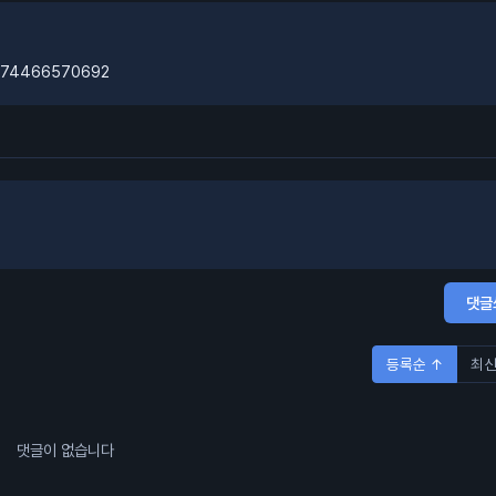
42074466570692
댓글
등록순 ↑
최신
댓글이 없습니다