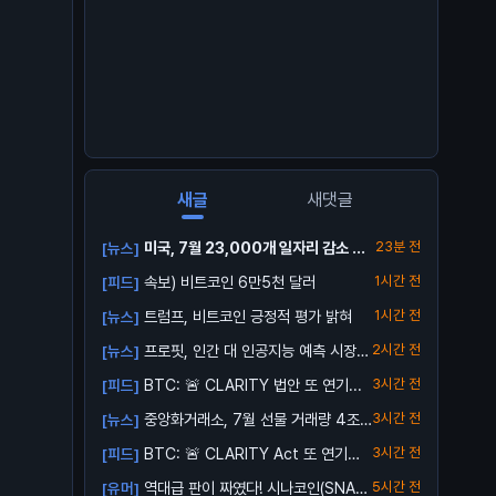
새글
새댓글
미국, 7월 23,000개 일자리 감소 발
23분 전
[뉴스]
표
속보) 비트코인 6만5천 달러
1시간 전
[피드]
트럼프, 비트코인 긍정적 평가 밝혀
1시간 전
[뉴스]
프로핏, 인간 대 인공지능 예측 시장
2시간 전
[뉴스]
출시
BTC: 🚨 CLARITY 법안 또 연기...
3시간 전
[피드]
중앙화거래소, 7월 선물 거래량 4조
3시간 전
[뉴스]
달러로 ...
BTC: 🚨 CLARITY Act 또 연기…
3시간 전
[피드]
역대급 판이 짜였다! 시나코인(SNA)
5시간 전
[유머]