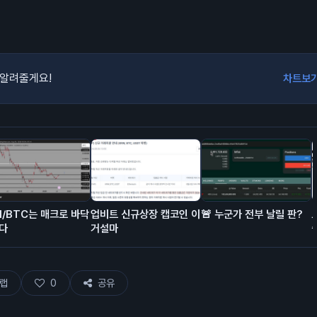
 알려줄게요!
차트보
H/BTC는 매크로 바닥
업비트 신규상장 캡코인 이
🚨 누군가 전부 날릴 판?
다
거설마
랩
0
공유