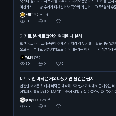
죽거나 살거나 마지막 리플 매수자리 다가오는중 대략 0.95불 근처 저기가 깨진다면 다른 알트코인과
마찬가지로 그냥 추세가 다깨진거라 죽으러 가는거고 (0.55달러 수준까지) 유일하게 리플만
트 차트중에 살아있는데 (잡코제외) 저기를 지켜주면 저기가 찐바닥임, 물론 저 지지선을 타고 흐를순
트럼프코인
·
2일 전
있는데 저기만 안깨지면됨
31
0
0
과거로 본 비트코인의 현재위치 분석
빨간 동그라미 그려진곳이 현재의 위치임 각종 지표로 봤을때도 일치하고 시기적으로도 똑같음 개인적
으로 싸이클대로 상방,하방으로 움직이는거는 이번이 마지막일거라고 봄 비트코인 전체 차트로 
현재 어센딩트라이앵글 모양이라서 비트가 0원가거나 위로 계속 쏘
WLFI
·
2일 전
30
0
0
비트코인 바닥은 거의다왔지만 올인은 금지
안전한 매매를 위해서 바닥을 예측해보자 현재 자리에서 풀매수는 비추하는 이유 1. 하이킨아시 주봉이
아직까지 음봉형태 2. MACD 모양이 아직 바닥 안쪽으로 더 들어가야함 3. 스톡캐스틱 모양 또한 쌍
바닥형태로 내려가고 있는 진행형 상태라 추가하락(살짝)이 남아있을 확률이 높음 그
grayscale
·
2일 전
다가 더 떨어지면 풀매수하냐? 그건 또 아님 지금부터 서서히 10~20%씩 신저점 갱신할때마다 받아
25
0
0
보는게 제일 베스트