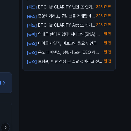
출시
BTC: 🚨 CLARITY 법안 또 연기...
22시간 전
[피드]
중앙화거래소, 7월 선물 거래량 4조
22시간 전
[뉴스]
달러로 ...
BTC: 🚨 CLARITY Act 또 연기…
22시간 전
[피드]
역대급 판이 짜였다! 시나코인(SNA) 업
1일 전
[유머]
비트...
마이클 세일러, 비트코인 필요성 언급
1일 전
[뉴스]
온도 파이낸스, 창립자 모친 CEO 해임
1일 전
[뉴스]
소송...
트럼프, 이란 전쟁 곧 끝날 것이라고 전
1일 전
[뉴스]
망
기