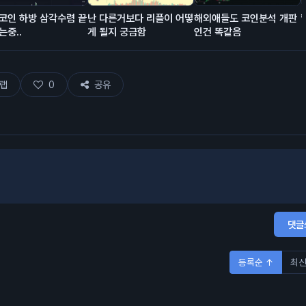
코인 하방 삼각수렴 끝
난 다른거보다 리플이 어떻
해외애들도 코인분석 개판
는중..
게 될지 궁금함
인건 똑같음
랩
0
공유
댓글
등록순 ↑
최신