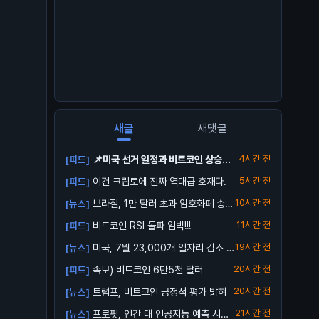
새글
새댓글
📌미국 선거 일정과 비트코인 상승세
4시간 전
[피드]
사이의 상...
이건 크립토에 진짜 역대급 호재다.
5시간 전
[피드]
브라질, 1만 달러 초과 암호화폐 송금
10시간 전
[뉴스]
지연 ...
비트코인 RSI 돌파 임박!!!
11시간 전
[피드]
미국, 7월 23,000개 일자리 감소 발
19시간 전
[뉴스]
표
속보) 비트코인 6만5천 달러
20시간 전
[피드]
트럼프, 비트코인 긍정적 평가 밝혀
20시간 전
[뉴스]
프로핏, 인간 대 인공지능 예측 시장
21시간 전
[뉴스]