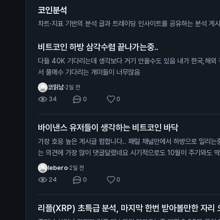
코인분석
차트·지표 기반의 분석 글과 트레이딩 인사이트를 공유하는 분석 게
비트코인 하방 삼각수렴 끝나가는중..
다들 40K 기다리는데 생각보다 거기 안올수도 있음 내가 한국,해외 전부 커뮤 둘러본 결과 그 자리에
서 풀매수 기다리는 개미들이 너무많음
코읽남
·
2일 전
34
0
0
바이낸스 유저들이 생각하는 비트코인 바닥
가장 호응 높은 게시글 펌합니다.. 패럴 채널안에서 하방으로 밀리는중인데 패럴 중단 맞고 올라갈거라
는 의견에 가장 많이 댓글달렸네요 시기적으로도 10월이 주기와도 딱 떨어져서 얼마나 버텨주는지 잘
봐야할듯?
lebero
·
2일 전
24
0
0
리플(XRP) 초특급 분석, 마지막 한번 받아볼만한 자리