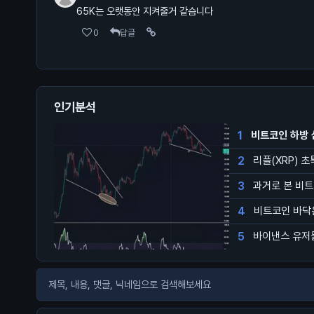
65K는 오랫동안 지켜줄거 같슴니다
0
답글
인기분석
1
비트코인 하방 
2
리플(XRP) 
3
과거로 본 비
4
비트코인 바닥
5
바이낸스 유저