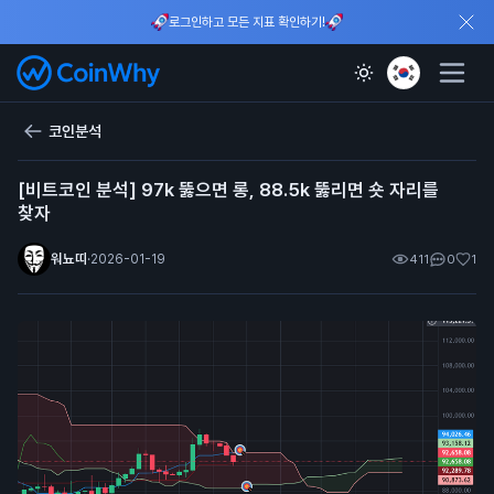
로그인하고 모든 지표 확인하기!
코인분석
[비트코인 분석] 97k 뚫으면 롱, 88.5k 뚫리면 숏 자리를
찾자
워뇨띠
·
2026-01-19
411
0
1