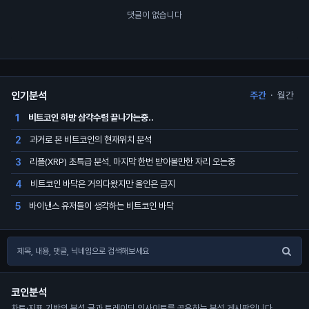
댓글이 없습니다
인기분석
주간
·
월간
비트코인 하방 삼각수렴 끝나가는중..
1
과거로 본 비트코인의 현재위치 분석
2
리플(XRP) 초특급 분석, 마지막 한번 받아볼만한 자리 오는중
3
비트코인 바닥은 거의다왔지만 올인은 금지
4
바이낸스 유저들이 생각하는 비트코인 바닥
5
코인분석
차트·지표 기반의 분석 글과 트레이딩 인사이트를 공유하는 분석 게시판입니다.