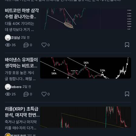
비트코인 하방 삼각
수렴 끝나가는중..
다들 40K 기다리는
데 생각보다 거기 안
올수도 있음 내가 한
코읽남
·
2일 전
국,해외 전부 커뮤 둘
35
0
0
러본 결과 그 자리에
서 풀매수 기다리는
바이낸스 유저들이
개미들이 너무많음
생각하는 비트코인
바닥
가장 호응 높은 게시
글 펌합니다.. 패럴 채
널안에서 하방으로 밀
lebero
·
2일 전
리는중인데 패럴 중단
25
0
0
맞고 올라갈거라는 의
견에 가장 많이 댓글
리플(XRP) 초특급
달렸네요 시기적으로
분석, 마지막 한번
도 10월이 주기와도
받아볼만한 자리 오
딱 떨어져서 얼마나
죽거나 살거나 마지막
는중
버텨주는지 잘봐야할
리플 매수자리 다가오
듯?
는중 대략 0.95불 근
트럼프코인
·
2일 전