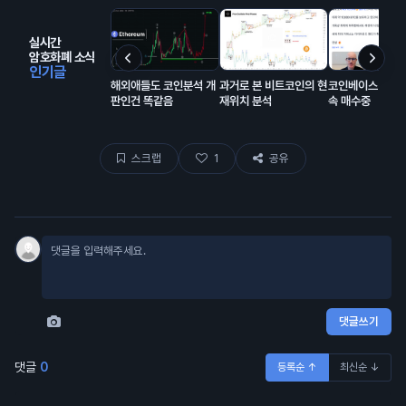
실시간
암호화폐 소식
인기글
해외애들도 코인분석 개
과거로 본 비트코인의 현
코인베이스 비트
판인건 똑같음
재위치 분석
속 매수중
스크랩
1
공유
댓글쓰기
댓글
0
등록순 ↑
최신순 ↓