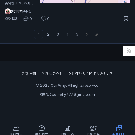
양 또한 쌍바닥형태로
중요해 보임. 현재 대
내려가고 있는 진행형
형 웨지 하단 지지선
잔망루피
·
1주 전
상태라 추가하락(살
인 96.3달러 부근 테
133
0
0
짝)이 남아있을 확률
스트 중임. 여기 지켜
이 높음 그러면 계속
주면 반등 가능성 살
기다리다가 더 떨어지
아있는데, 이탈하면
1
2
3
4
5
면 풀매수하냐? 그건
하락 힘이 더 강해질
또 아님 지금부터 서
가능성 큼. 30분 차트
서히 10~20%씩 신
기준으로는 고점, 저
저점 갱신할때마다 받
점이 계속 낮아지는
아보는게 제일 베스트
흐름이라 아직은 곰들
이 조금 더 유리한 상
제휴 문의
게재 중단요청
이용약관 및 개인정보처리방침
황임. 체크할 가격 9
6.3달러 - 핵심 지지
© 2025 CoinWhy. All rights reserved.
94.7달러 - 1차 하락
목표 92.6달러 - 지
이메일 : coinwhy777@gmail.com
지 깨지면 다음 목표
반대로 98.2달러 다
시 회복하면 이번 하
락 시나리오는 무효로
볼 수 있고, 101.9달러
까지 반등도 기대해볼
코인차트
코인뉴스
코인피드
코인지표
커뮤니티