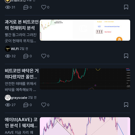
처 저기가 깨진다면
31
0
0
다른 알트코인과 마찬
가지로 그냥 추세가
과거로 본 비트코인
다깨진거라 죽으러 가
의 현재위치 분석
는거고 (0.55달러 수
준까지) 유일하게 리
빨간 동그라미 그려진
플만 현재 알트 차트
곳이 현재의 위치임
중에 살아있는데 (잡
각종 지표로 봤을때도
WLFI
·
2일 전
코제외) 저기를 지켜
일치하고 시기적으로
32
0
0
주면 저기가 찐바닥
도 똑같음 개인적으로
임, 물론 저 지지선을
싸이클대로 상방,하방
비트코인 바닥은 거
타고 흐를순있는데 저
으로 움직이는거는 이
의다왔지만 올인은
기만 안깨지면됨
번이 마지막일거라고
금지
봄 비트코인 전체 차
안전한 매매를 위해서
트로 봤을때 현재 어
바닥을 예측해보자 현
센딩트라이앵글 모양
재 자리에서 풀매수는
grayscale
·
2일 전
이라서 비트가 0원가
비추하는 이유 1. 하이
27
0
0
거나 위로 계속 쏘거
킨아시 주봉이 아직까
나 할거라고 생각한다
지 음봉형태 2. MAC
에이브(AAVE) 코
D 모양이 아직 바닥
인 분석 | 웨지패턴
안쪽으로 더 들어가야
발생중
함 3. 스톡캐스틱 모
AAVE 지금 자리 꽤