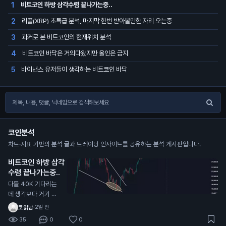
비트코인 하방 삼각수렴 끝나가는중..
1
리플(XRP) 초특급 분석, 마지막 한번 받아볼만한 자리 오는중
2
과거로 본 비트코인의 현재위치 분석
3
비트코인 바닥은 거의다왔지만 올인은 금지
4
바이낸스 유저들이 생각하는 비트코인 바닥
5
코인분석
차트·지표 기반의 분석 글과 트레이딩 인사이트를 공유하는 분석 게시판입니다.
비트코인 하방 삼각
수렴 끝나가는중..
다들 40K 기다리는
데 생각보다 거기 안
올수도 있음 내가 한
코읽남
·
2일 전
국,해외 전부 커뮤 둘
35
0
0
러본 결과 그 자리에