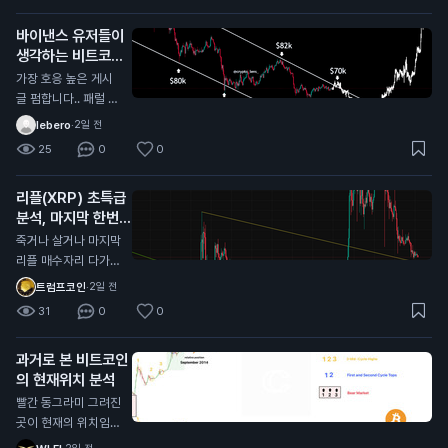
서 풀매수 기다리는
바이낸스 유저들이
개미들이 너무많음
생각하는 비트코인
바닥
가장 호응 높은 게시
글 펌합니다.. 패럴 채
널안에서 하방으로 밀
lebero
·
2일 전
리는중인데 패럴 중단
25
0
0
맞고 올라갈거라는 의
견에 가장 많이 댓글
리플(XRP) 초특급
달렸네요 시기적으로
분석, 마지막 한번
도 10월이 주기와도
받아볼만한 자리 오
딱 떨어져서 얼마나
죽거나 살거나 마지막
는중
버텨주는지 잘봐야할
리플 매수자리 다가오
듯?
는중 대략 0.95불 근
트럼프코인
·
2일 전
처 저기가 깨진다면
31
0
0
다른 알트코인과 마찬
가지로 그냥 추세가
과거로 본 비트코인
다깨진거라 죽으러 가
의 현재위치 분석
는거고 (0.55달러 수
준까지) 유일하게 리
빨간 동그라미 그려진
플만 현재 알트 차트
곳이 현재의 위치임
중에 살아있는데 (잡
각종 지표로 봤을때도