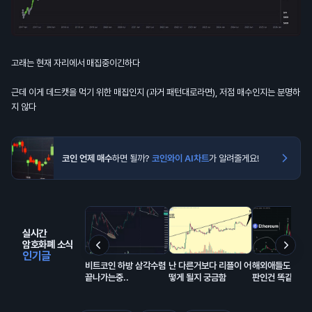
고래는 현재 자리에서 매집중이긴하다
근데 이게 데드캣을 먹기 위한 매집인지 (과거 패턴대로라면), 저점 매수인지는 분명하
지 않다
코인 언제 매수
하면 될까?
코인와이 AI차트
가 알려줄게요!
실시간
암호화폐 소식
인기글
비트코인 하방 삼각수렴
난 다른거보다 리플이 어
해외애들도 코인
끝나가는중..
떻게 될지 궁금함
판인건 똑같음