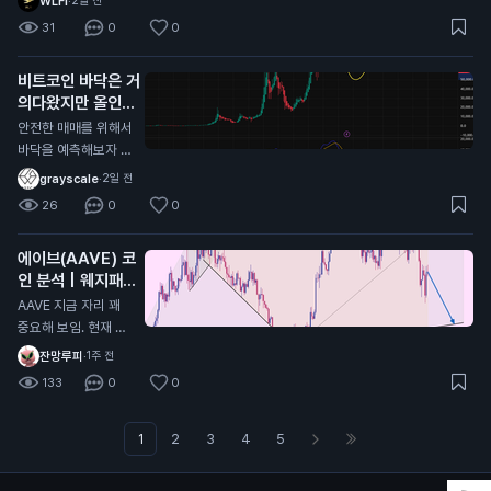
WLFI
·
2일 전
코제외) 저기를 지켜
일치하고 시기적으로
31
0
0
주면 저기가 찐바닥
도 똑같음 개인적으로
임, 물론 저 지지선을
싸이클대로 상방,하방
비트코인 바닥은 거
타고 흐를순있는데 저
으로 움직이는거는 이
의다왔지만 올인은
기만 안깨지면됨
번이 마지막일거라고
금지
봄 비트코인 전체 차
안전한 매매를 위해서
트로 봤을때 현재 어
바닥을 예측해보자 현
센딩트라이앵글 모양
재 자리에서 풀매수는
grayscale
·
2일 전
이라서 비트가 0원가
비추하는 이유 1. 하이
26
0
0
거나 위로 계속 쏘거
킨아시 주봉이 아직까
나 할거라고 생각한다
지 음봉형태 2. MAC
에이브(AAVE) 코
D 모양이 아직 바닥
인 분석 | 웨지패턴
안쪽으로 더 들어가야
발생중
함 3. 스톡캐스틱 모
AAVE 지금 자리 꽤
양 또한 쌍바닥형태로
중요해 보임. 현재 대
내려가고 있는 진행형
형 웨지 하단 지지선
잔망루피
·
1주 전
상태라 추가하락(살
인 96.3달러 부근 테
133
0
0
짝)이 남아있을 확률
스트 중임. 여기 지켜
이 높음 그러면 계속
주면 반등 가능성 살
기다리다가 더 떨어지
아있는데, 이탈하면
1
2
3
4
5
면 풀매수하냐? 그건
하락 힘이 더 강해질
또 아님 지금부터 서
가능성 큼. 30분 차트