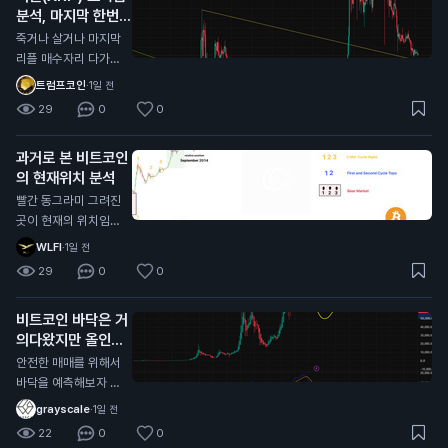
분석, 마지막 한번
도 10월이 주기와도
받아볼만한 자리 오
딱 떨어져서 얼마나
죽거나 살거나 마지막
는중
버텨주는지 잘봐야할
리플 매수자리 다가오
듯?
는중 대략 0.95불 근
트럼프코인
·
1일 전
처 저기가 깨진다면
29
0
0
다른 알트코인과 마찬
가지로 그냥 추세가
과거로 본 비트코인
다깨진거라 죽으러 가
의 현재위치 분석
는거고 (0.55달러 수
준까지) 유일하게 리
빨간 동그라미 그려진
플만 현재 알트 차트
곳이 현재의 위치임
중에 살아있는데 (잡
각종 지표로 봤을때도
WLFI
·
1일 전
코제외) 저기를 지켜
일치하고 시기적으로
29
0
0
주면 저기가 찐바닥
도 똑같음 개인적으로
임, 물론 저 지지선을
싸이클대로 상방,하방
비트코인 바닥은 거
타고 흐를순있는데 저
으로 움직이는거는 이
의다왔지만 올인은
기만 안깨지면됨
번이 마지막일거라고
금지
봄 비트코인 전체 차
안전한 매매를 위해서
트로 봤을때 현재 어
바닥을 예측해보자 현
센딩트라이앵글 모양
재 자리에서 풀매수는
grayscale
·
1일 전
이라서 비트가 0원가
비추하는 이유 1. 하이
22
0
0
거나 위로 계속 쏘거
킨아시 주봉이 아직까