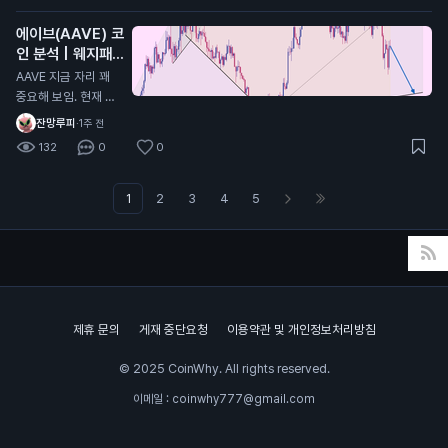
나 할거라고 생각한다
지 음봉형태 2. MAC
에이브(AAVE) 코
D 모양이 아직 바닥
인 분석 | 웨지패턴
안쪽으로 더 들어가야
발생중
함 3. 스톡캐스틱 모
AAVE 지금 자리 꽤
양 또한 쌍바닥형태로
중요해 보임. 현재 대
내려가고 있는 진행형
형 웨지 하단 지지선
잔망루피
·
1주 전
상태라 추가하락(살
인 96.3달러 부근 테
132
0
0
짝)이 남아있을 확률
스트 중임. 여기 지켜
이 높음 그러면 계속
주면 반등 가능성 살
기다리다가 더 떨어지
아있는데, 이탈하면
1
2
3
4
5
면 풀매수하냐? 그건
하락 힘이 더 강해질
또 아님 지금부터 서
가능성 큼. 30분 차트
서히 10~20%씩 신
기준으로는 고점, 저
저점 갱신할때마다 받
점이 계속 낮아지는
아보는게 제일 베스트
흐름이라 아직은 곰들
이 조금 더 유리한 상
제휴 문의
게재 중단요청
이용약관 및 개인정보처리방침
황임. 체크할 가격 9
6.3달러 - 핵심 지지
© 2025 CoinWhy. All rights reserved.
94.7달러 - 1차 하락
목표 92.6달러 - 지
이메일 : coinwhy777@gmail.com
지 깨지면 다음 목표
반대로 98.2달러 다