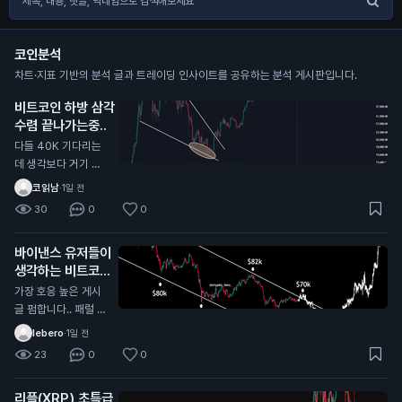
코인분석
차트·지표 기반의 분석 글과 트레이딩 인사이트를 공유하는 분석 게시판입니다.
비트코인 하방 삼각
수렴 끝나가는중..
다들 40K 기다리는
데 생각보다 거기 안
올수도 있음 내가 한
코읽남
·
1일 전
국,해외 전부 커뮤 둘
30
0
0
러본 결과 그 자리에
서 풀매수 기다리는
바이낸스 유저들이
개미들이 너무많음
생각하는 비트코인
바닥
가장 호응 높은 게시
글 펌합니다.. 패럴 채
널안에서 하방으로 밀
lebero
·
1일 전
리는중인데 패럴 중단
23
0
0
맞고 올라갈거라는 의
견에 가장 많이 댓글
리플(XRP) 초특급
달렸네요 시기적으로