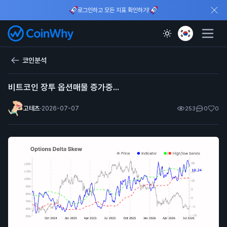
로그인하고 모든 지표 확인하기!
코인분석
비트코인 장투 옵션매물 증가중...
고테츠
·
2026-07-07
253
0
0