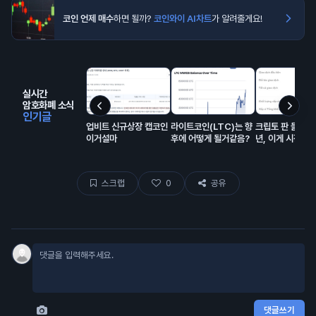
코인 언제 매수
하면 될까?
코인와이 AI차트
가 알려줄게요!
실시간
암호화폐 소식
인기글
업비트 신규상장 캡코인
라이트코인(LTC)는 향
크립토 판 들어온 
이거설마
후에 어떻게 될거같음?
년, 이게 시장에
해서 모은 돈이고
랍이 대충 80% 
스크랩
0
공유
댓글쓰기