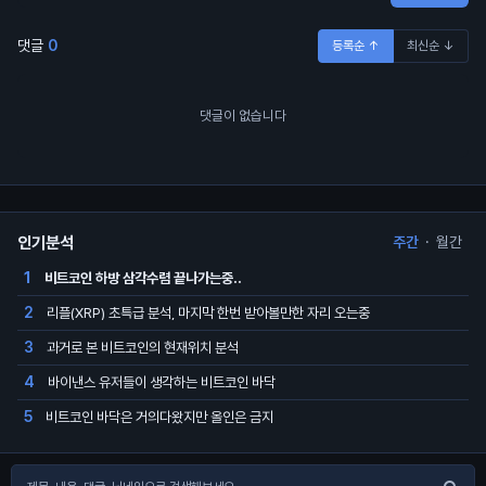
댓글
0
등록순 ↑
최신순 ↓
댓글이 없습니다
인기분석
주간
·
월간
비트코인 하방 삼각수렴 끝나가는중..
1
리플(XRP) 초특급 분석, 마지막 한번 받아볼만한 자리 오는중
2
과거로 본 비트코인의 현재위치 분석
3
바이낸스 유저들이 생각하는 비트코인 바닥
4
비트코인 바닥은 거의다왔지만 올인은 금지
5