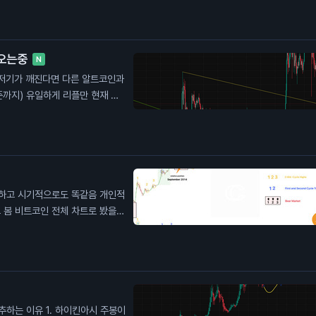
 오는중
N
 현재 알
봤을때
거나 할거라고 생각한다