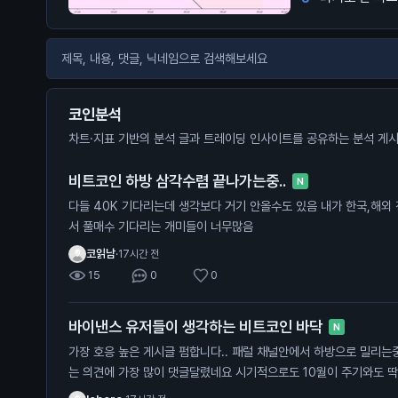
코인분석
차트·지표 기반의 분석 글과 트레이딩 인사이트를 공유하는 분석 게
비트코인 하방 삼각수렴 끝나가는중..
N
다들 40K 기다리는데 생각보다 거기 안올수도 있음 내가 한국,해외 전부 커뮤 둘러본 결과 그 자리에
서 풀매수 기다리는 개미들이 너무많음
코읽남
·
17시간 전
15
0
0
바이낸스 유저들이 생각하는 비트코인 바닥
N
가장 호응 높은 게시글 펌합니다.. 패럴 채널안에서 하방으로 밀리는중인데 패럴 중단 맞고 올라갈거라
는 의견에 가장 많이 댓글달렸네요 시기적으로도 10월이 주기와도 딱 떨어져서 얼마나 버텨주는지 잘
봐야할듯?