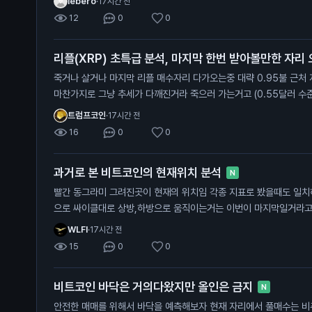
lebero
·
17시간 전
12
0
0
리플(XRP) 초특급 분석, 마지막 한번 받아볼만한 자리
죽거나 살거나 마지막 리플 매수자리 다가오는중 대략 0.95불 근처 저기가 깨진다면 다른 알트코인과
마찬가지로 그냥 추세가 다깨진거라 죽으러 가는거고 (0.55달러 수준까지) 유일하게 리플만
트 차트중에 살아있는데 (잡코제외) 저기를 지켜주면 저기가 찐바닥임, 물론 저 지지선을 타고 흐를순
트럼프코인
·
17시간 전
있는데 저기만 안깨지면됨
16
0
0
과거로 본 비트코인의 현재위치 분석
N
빨간 동그라미 그려진곳이 현재의 위치임 각종 지표로 봤을때도 일치하고 시기적으로도 똑같음 개인적
으로 싸이클대로 상방,하방으로 움직이는거는 이번이 마지막일거라고 봄 비트코인 전체 차트로 
현재 어센딩트라이앵글 모양이라서 비트가 0원가거나 위로 계속 쏘
WLFI
·
17시간 전
15
0
0
비트코인 바닥은 거의다왔지만 올인은 금지
N
안전한 매매를 위해서 바닥을 예측해보자 현재 자리에서 풀매수는 비추하는 이유 1. 하이킨아시 주봉이