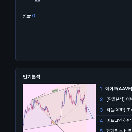
댓글
0
인기분석
1
에이브(AAVE)
2
[환율분석] 이
3
리플(XRP) 
4
비트코인 하방 
5
과거로 본 비