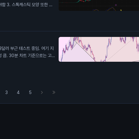
러면 계속 기다리
으로는 고
러 - 핵
한줄 요약 96.3만
 게 좋아 보임. 아직은 매수보다
3
4
5