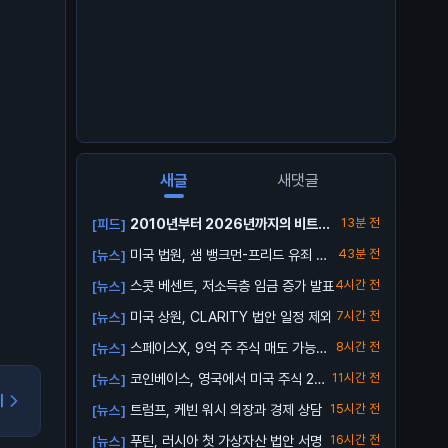
새글
새댓글
2010년부터 2026년까지의 비트코
13분 전
[피드]
인 가격 ...
미국 법원, 샘 뱅크먼-프리드 유죄 확
43분 전
[뉴스]
정
스콧 베센트, 저소득층 임금 증가 발표
4시간 전
[뉴스]
미국 상원, CLARITY 법안 일정 제외
7시간 전
[뉴스]
스페이스X, 9억 주 주식 매도 가능해
8시간 전
[뉴스]
져
코인베이스, 영국에서 미국 주식 24/
11시간 전
[뉴스]
5 거래...
기
트럼프, 케빈 워시 의장과 경제 상담
15시간 전
[뉴스]
푸틴, 러시아 첫 가상자산 법안 서명
16시간 전
[뉴스]