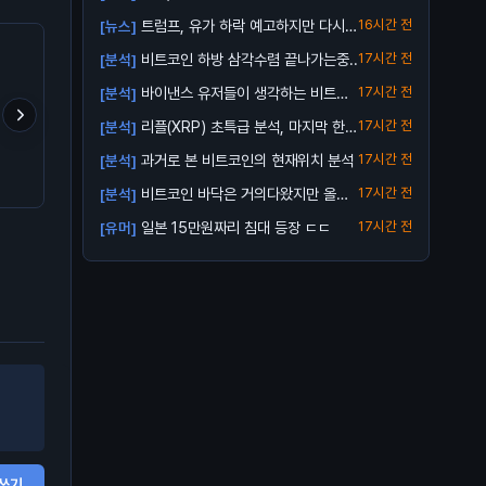
트럼프, 유가 하락 예고하지만 다시
16시간 전
[뉴스]
오를 수 ...
비트코인 하방 삼각수렴 끝나가는중..
17시간 전
[분석]
바이낸스 유저들이 생각하는 비트코
17시간 전
[분석]
인 바닥
리플(XRP) 초특급 분석, 마지막 한번
17시간 전
[분석]
받아...
김치 프리미엄 거의다 빠졌
최후의 BTC 트랩이 곧 온
업비트 신규상장 캡코인 
과거로 본 비트코인의 현재위치 분석
17시간 전
[분석]
네요
다...
거설마
비트코인 바닥은 거의다왔지만 올인
17시간 전
[분석]
은 금지
일본 15만원짜리 침대 등장 ㄷㄷ
17시간 전
[유머]
쓰기