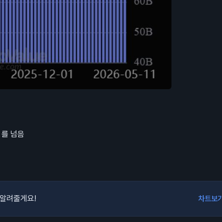
 를 넘음
 알려줄게요!
차트보