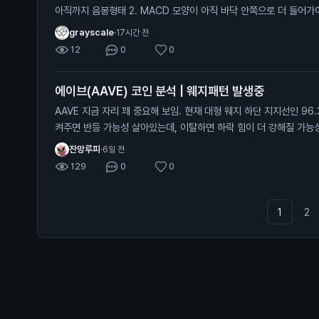
아직까지 음봉형태 2. MACD 모양이 아직 바닥 안쪽으로 더 들어가야함 3. 스톡캐스틱 모양 또한 쌍
바닥형태로 내려가고 있는 진행형 상태라 추가하락(살짝)이 남아있을 확률이 높음 그
grayscale
·
17시간 전
다가 더 떨어지면 풀매수하냐? 그건 또 아님 지금부터 서서히 10~20%씩 신저점 갱신할때마다 받아
12
0
0
보는게 제일 베스트
에이브(AAVE) 코인 분석 | 웨지패턴 발생중
AAVE 지금 자리 꽤 중요해 보임. 현재 대형 웨지 하단 지지선인 96.3달러 부근 테스트 중임. 여기 지
켜주면 반등 가능성 살아있는데, 이탈하면 하락 힘이 더 강해질 가능성 큼. 30분 차트 기준
점, 저점이 계속 낮아지는 흐름이라 아직은 곰들이 조금 더 유리한 상황임. 체크할 가격 96.3달
잔망루피
·
6일 전
심 지지 94.7달러 - 1차 하락 목표 92.6달러 - 지지 깨지면 다음 목표 반대로 98.2달러 다시 회복하
129
0
0
면 이번 하락 시나리오는 무효로 볼 수 있고, 101.9달러까지 반등도 기대해볼 만함. 
지켜주면 반등 기대 가능. 깨지는 순간 94.7 → 92.6까지 열어두는
매도 우위인 자리임.
1
2