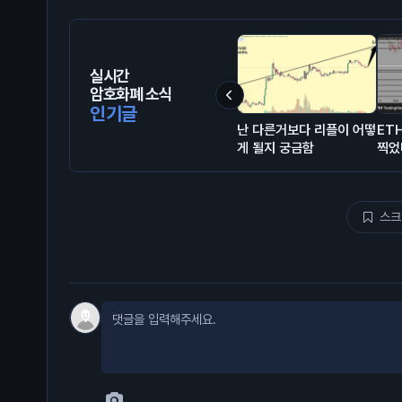
실시간
암호화폐 소식
인기글
난 다른거보다 리플이 어떻
ET
게 될지 궁금함
찍었
스크