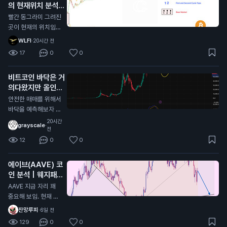
의 현재위치 분석
는거고 (0.55달러 수
준까지) 유일하게 리
N
빨간 동그라미 그려진
플만 현재 알트 차트
곳이 현재의 위치임
중에 살아있는데 (잡
각종 지표로 봤을때도
WLFI
·
20시간 전
코제외) 저기를 지켜
일치하고 시기적으로
17
0
0
주면 저기가 찐바닥
도 똑같음 개인적으로
임, 물론 저 지지선을
싸이클대로 상방,하방
비트코인 바닥은 거
타고 흐를순있는데 저
으로 움직이는거는 이
의다왔지만 올인은
기만 안깨지면됨
번이 마지막일거라고
금지
봄 비트코인 전체 차
N
안전한 매매를 위해서
트로 봤을때 현재 어
바닥을 예측해보자 현
센딩트라이앵글 모양
재 자리에서 풀매수는
20시간
grayscale
·
이라서 비트가 0원가
비추하는 이유 1. 하이
전
거나 위로 계속 쏘거
킨아시 주봉이 아직까
12
0
0
나 할거라고 생각한다
지 음봉형태 2. MAC
D 모양이 아직 바닥
에이브(AAVE) 코
안쪽으로 더 들어가야
인 분석 | 웨지패턴
함 3. 스톡캐스틱 모
발생중
AAVE 지금 자리 꽤
양 또한 쌍바닥형태로
중요해 보임. 현재 대
내려가고 있는 진행형
형 웨지 하단 지지선
잔망루피
·
6일 전
상태라 추가하락(살
인 96.3달러 부근 테
짝)이 남아있을 확률
129
0
0
스트 중임. 여기 지켜