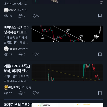
데 생각보다 거기 안
올수도 있음 내가 한
코읽남
·
20시간 전
국,해외 전부 커뮤 둘
16
0
0
러본 결과 그 자리에
서 풀매수 기다리는
바이낸스 유저들이
개미들이 너무많음
생각하는 비트코인
바닥
N
가장 호응 높은 게시
글 펌합니다.. 패럴 채
널안에서 하방으로 밀
lebero
·
20시간 전
리는중인데 패럴 중단
13
0
0
맞고 올라갈거라는 의
견에 가장 많이 댓글
리플(XRP) 초특급
달렸네요 시기적으로
분석, 마지막 한번
도 10월이 주기와도
받아볼만한 자리 오
딱 떨어져서 얼마나
죽거나 살거나 마지막
는중
버텨주는지 잘봐야할
N
리플 매수자리 다가오
듯?
는중 대략 0.95불 근
트럼프코인
·
20시간 전
처 저기가 깨진다면
17
0
0
다른 알트코인과 마찬
가지로 그냥 추세가
과거로 본 비트코인
다깨진거라 죽으러 가