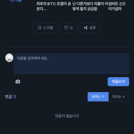
최후의 BTC 트랩이 곧
난 다른거보다 리플이 어
업비트 신규상장
온다...
떻게 될지 궁금함
이거설마
스크랩
0
공유
댓글쓰기
댓글
0
등록순 ↑
최신순 ↓
댓글이 없습니다