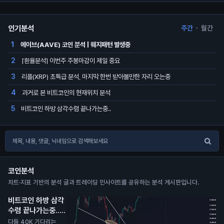
인기분석
주간
·
월간
에이브(AAVE) 코인 분석 | 웨지패턴 발생중
1
[환율분석] 이번주 주봉마감이 제일 중요
2
리플(XRP) 초특급 분석, 마지막 한번 받아볼만한 자리 오는중
3
과거로 본 비트코인의 현재위치 분석
4
비트코인 하방 삼각수렴 끝나가는중..
5
코인분석
차트·지표 기반의 분석 글과 트레이딩 인사이트를 공유하는 분석 게시판입니다.
비트코인 하방 삼각
수렴 끝나가는중..
N
다들 40K 기다리는