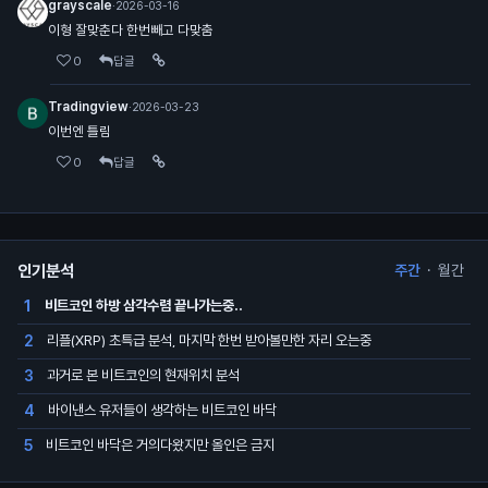
grayscale
·
2026-03-16
이형 잘맞춘다 한번빼고 다맞춤
0
답글
Tradingview
·
2026-03-23
이번엔 틀림
0
답글
인기분석
주간
·
월간
비트코인 하방 삼각수렴 끝나가는중..
1
리플(XRP) 초특급 분석, 마지막 한번 받아볼만한 자리 오는중
2
과거로 본 비트코인의 현재위치 분석
3
바이낸스 유저들이 생각하는 비트코인 바닥
4
비트코인 바닥은 거의다왔지만 올인은 금지
5