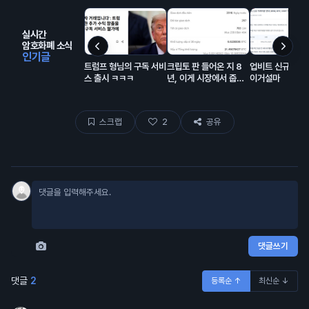
실시간
암호화폐 소식
인기글
트럼프 형님의 구독 서비
크립토 판 들어온 지 8
업비트 신규상장
스 출시 ㅋㅋㅋ
년, 이게 시장에서 줍줍
이거설마
해서 모은 돈이고 에어드
랍이 대충 80% 차지함.
스크랩
2
공유
댓글쓰기
댓글
2
등록순 ↑
최신순 ↓