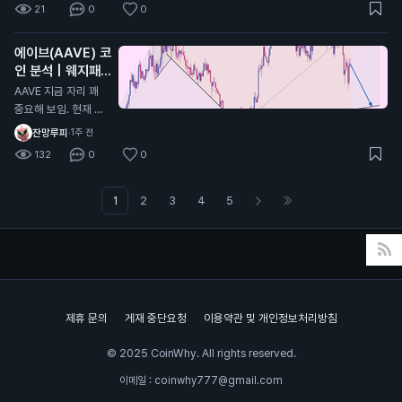
21
0
0
거나 위로 계속 쏘거
킨아시 주봉이 아직까
나 할거라고 생각한다
지 음봉형태 2. MAC
에이브(AAVE) 코
D 모양이 아직 바닥
인 분석 | 웨지패턴
안쪽으로 더 들어가야
발생중
함 3. 스톡캐스틱 모
AAVE 지금 자리 꽤
양 또한 쌍바닥형태로
중요해 보임. 현재 대
내려가고 있는 진행형
형 웨지 하단 지지선
잔망루피
·
1주 전
상태라 추가하락(살
인 96.3달러 부근 테
132
0
0
짝)이 남아있을 확률
스트 중임. 여기 지켜
이 높음 그러면 계속
주면 반등 가능성 살
기다리다가 더 떨어지
아있는데, 이탈하면
1
2
3
4
5
면 풀매수하냐? 그건
하락 힘이 더 강해질
또 아님 지금부터 서
가능성 큼. 30분 차트
서히 10~20%씩 신
기준으로는 고점, 저
저점 갱신할때마다 받
점이 계속 낮아지는
아보는게 제일 베스트
흐름이라 아직은 곰들
이 조금 더 유리한 상
제휴 문의
게재 중단요청
이용약관 및 개인정보처리방침
황임. 체크할 가격 9
6.3달러 - 핵심 지지
© 2025 CoinWhy. All rights reserved.
94.7달러 - 1차 하락
목표 92.6달러 - 지
이메일 : coinwhy777@gmail.com
지 깨지면 다음 목표