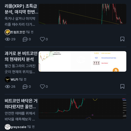
견에 가장 많이 댓글
리플(XRP) 초특급
달렸네요 시기적으로
분석, 마지막 한번
도 10월이 주기와도
받아볼만한 자리 오
딱 떨어져서 얼마나
죽거나 살거나 마지막
는중
버텨주는지 잘봐야할
리플 매수자리 다가오
듯?
는중 대략 0.95불 근
트럼프코인
·
1일 전
처 저기가 깨진다면
29
0
0
다른 알트코인과 마찬
가지로 그냥 추세가
과거로 본 비트코인
다깨진거라 죽으러 가
의 현재위치 분석
는거고 (0.55달러 수
준까지) 유일하게 리
빨간 동그라미 그려진
플만 현재 알트 차트
곳이 현재의 위치임
중에 살아있는데 (잡
각종 지표로 봤을때도
WLFI
·
1일 전
코제외) 저기를 지켜
일치하고 시기적으로
28
0
0
주면 저기가 찐바닥
도 똑같음 개인적으로
임, 물론 저 지지선을
싸이클대로 상방,하방
비트코인 바닥은 거
타고 흐를순있는데 저
으로 움직이는거는 이
의다왔지만 올인은
기만 안깨지면됨
번이 마지막일거라고
금지
봄 비트코인 전체 차
안전한 매매를 위해서
트로 봤을때 현재 어
바닥을 예측해보자 현
센딩트라이앵글 모양
재 자리에서 풀매수는
grayscale
·
1일 전
이라서 비트가 0원가
비추하는 이유 1. 하이