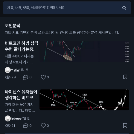
코인분석
차트·지표 기반의 분석 글과 트레이딩 인사이트를 공유하는 분석 게시판입니다.
비트코인 하방 삼각
수렴 끝나가는중..
다들 40K 기다리는
데 생각보다 거기 안
올수도 있음 내가 한
코읽남
·
1일 전
국,해외 전부 커뮤 둘
29
0
0
러본 결과 그 자리에
서 풀매수 기다리는
바이낸스 유저들이
개미들이 너무많음
생각하는 비트코인
바닥
가장 호응 높은 게시
글 펌합니다.. 패럴 채
널안에서 하방으로 밀
lebero
·
1일 전
리는중인데 패럴 중단
21
0
0
맞고 올라갈거라는 의