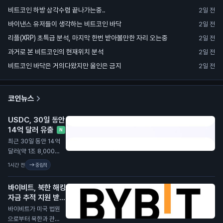
비트코인 하방 삼각수렴 끝나가는중..
2일 전
바이낸스 유저들이 생각하는 비트코인 바닥
2일 전
리플(XRP) 초특급 분석, 마지막 한번 받아볼만한 자리 오는중
2일 전
과거로 본 비트코인의 현재위치 분석
2일 전
비트코인 바닥은 거의다왔지만 올인은 금지
2일 전
코인뉴스
USDC, 30일 동안
14억 달러 유출
N
최근 30일 동안 14억
달러(약 1조 8,000억
원) 규모의 스테이블
1시간 전
중립적
코인 USDC가 유통
에서 사라졌습니다.
바이비트, 북한 해킹
이는 스테이블코인 시
자금 추적 지원 받아
장에서 큰 변화가 일
N
바이비트가 미국 법원
어나고 있음을 보여줍
으로부터 북한과 관련
니다. USDC의 시장