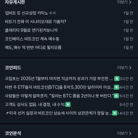
자유게시판
더보기
업비트 또 신규상장 카미노 ㄷㄷ
1일 전
비트가 진짜 이 시나리오대로 가줄까?
1일 전
클래리티 9월로 연기된거보니까
1일 전
코인베이스 비트코인 계속 매수중
1일 전
매도,매수 딱 반반 어디로 튈지모름
1일 전
코인피드
더보기
크립토는 2025년 1월부터 따지면 지금까지 성과가 가장 부진한 자산군이다.
3시간 전
N
이번 주 ETF들이 비트코인(BTC)을 8억 5,300만 달러어치 이상 사들였다. 지난 15주 중 가장 큰 주간 매수다
4시간 전
N
사람들은 이렇게 말하겠지. “킬라는 BTC 롱을 2년이나 못 버틴다.”
5시간 전
N
고객도 상사도 없음. 내 결정, 내 수익.
5시간 전
N
📌미국 선거 일정과 비트코인 상승세 사이의 상관관계가 정말 눈에 띄네요.
14시간 전
N
코인분석
더보기