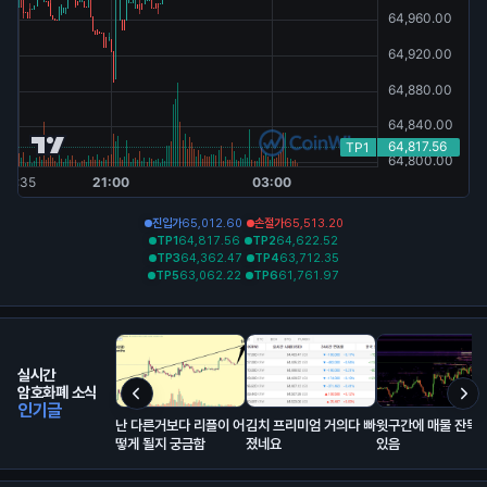
진입가
65,012.60
손절가
65,513.20
20.88% (100x)
TP1
64,817.56
TP2
64,622.52
🏆️
TP3
64,362.47
TP4
63,712.35
TP5
63,062.22
TP6
61,761.97
TP
💰
실시간
숏
암호화폐 소식
인기글
난 다른거보다 리플이 어
김치 프리미엄 거의다 빠
윗구간에 매물 잔뜩 
떻게 될지 궁금함
졌네요
있음
롱
🏆️
0.29% (100x)