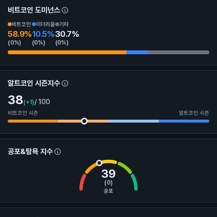
비트코인 도미넌스
비트코인
이더리움
기타
58.9%
10.5%
30.7%
🏆️
(0%)
(0%)
(0%)
4.76% (100x)
알트코인 시즌지수
38
/ 100
(+1)
비트코인 시즌
알트코인 시즌
0개의 의견
공포&탐욕 지수
39
(0)
공포
0개의 의견